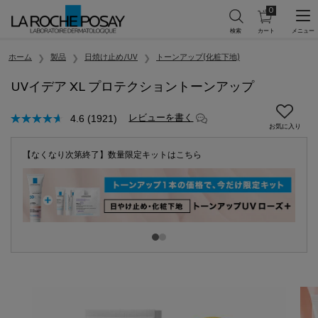
0
カ
0 カート内の製
ー
ト
メインコンテンツ
を
ホーム
製品
日焼け止め/UV
トーンアップ(化粧下地)
見
る
UVイデア XL プロテクショントーンアップ
レビューを書く
4.6
(1921)
【なくなり次第終了】数量限定キットはこちら
お得