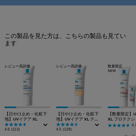
PDP Slot 1 Section
この製品を見た方は、こちらの製品も見てい
ます
レビュー高評価
レビュー高評価
数量限定
NEW
【日やけ止め・化粧下
【日やけ止め・化粧下
【数量限定】U
地】UVイデア XL
地】UVイデア XL ティ
XL プロテク
ント
ンアップ 美容
4.
4.6
(113)
4.5
(129)
ンアップローズ
キット