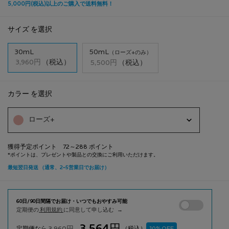
サイズ を選択
サイズを選択してください
50mL
30mL
選択済み
, 1/2
選択済み
, 2/2
3,960円
（税込）
5,500円
（税込）
カラー を選択
色を選択してください
{1} の場合
UVイデア XL プロテクショントーンアップ の カラー を選択してください
ローズ+
獲得予定ポイント 72～288 ポイント
UVイデア XL プ
定期便の
利用規約
に同意して申し込む