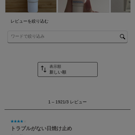
が
が
が
が
が
開
開
開
開
開
き
き
き
き
き
ま
ま
ま
ま
ま
レビューを絞り込む
す。
す。
す。
す。
す。
トピックやレビュー検索地域を検索する
表示順
新しい順
1
1
–
1921/3
レビュー
か
ら
1921/3
レ
星4／5個です。
ビ
トラブルがない日焼け止め
ュ