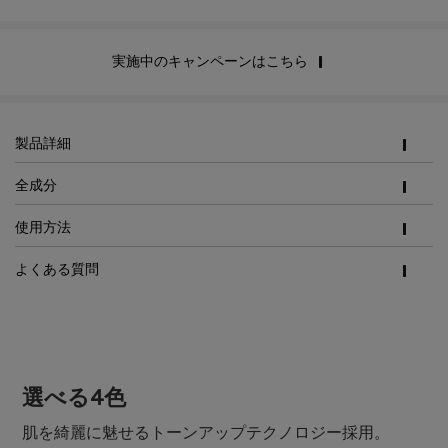
実施中のキャンペーンはこちら
PDP Tabs
製品詳細
全成分
使用方法
よくある質問
pdp-section-content-LRPJP-UVI-004
pdp-section-content-2-LRPJP-UVI-004
選べる4色
肌を綺麗に魅せるトーンアップテクノロジー採用。