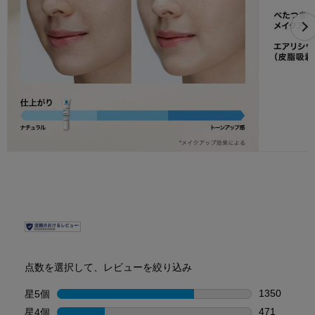
pdp-section-content-5-LRPJP-UVI-004
PDP Reviews
点数を選択して、レビューを絞り込み
1350
星5個
星
星5個の13
471
星4個
星