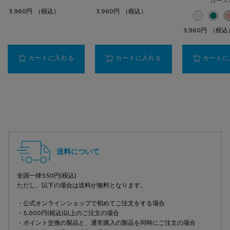
ローズ
3,960円
（税込）
3,960円
（税込）
選択済み
ホワイト 
選択
クリア
3,960円
（税込
【日やけ止め・化粧下地】UVイデア XL
【日やけ止め・化粧下地
カートに入れる
カートに入れる
カートに
PDP Slot 3 Section
PDP Slot 2 Section
フッターナビゲーション
送料について
全国一律550円(税込)
ただし、以下の場合は送料が無料となります。
・公式オンラインショップで初めてご注文をする場合
・5,000円(税込)以上のご注文の場合
・ポイント交換の製品と、通常購入の製品を同時にご注文の場合