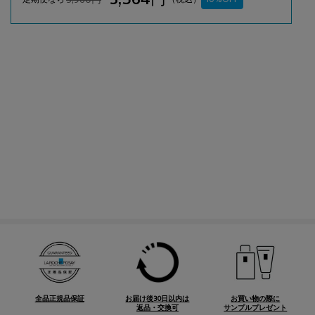
3,564円
3,960円
（税込）
旧価格
新価格
全品正規品保証
お届け後30日以内は
お買い物の際に
返品・交換可
サンプルプレゼント