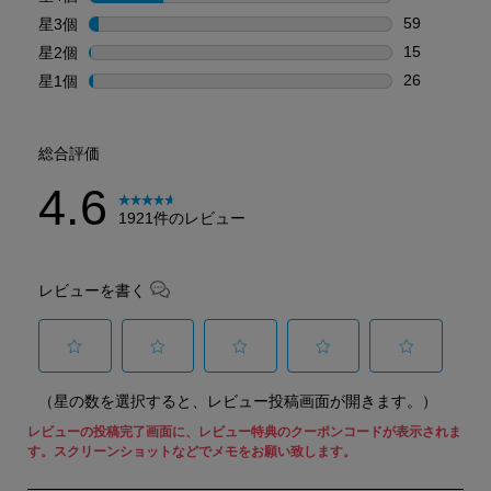
星4個の47
59
星3個
星
星3個の59
15
星2個
星
星2個の15
26
星1個
星
星1個の26
総合評価
4.6
1921件のレビュー
レビューを書く
選
選
選
選
選
（星の数を選択すると、レビュー投稿画面が開きます。）
択
択
択
択
択
し
し
し
し
し
て
て
て
て
て
星
星
星
星
星
1
2
3
4
5