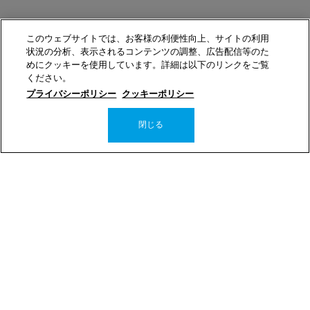
お問い合わせ
このウェブサイトでは、お客様の利便性向上、サイトの利用
お問い合わせフォームは
こちら
状況の分析、表示されるコンテンツの調整、広告配信等のた
0120-303-084
（フリーダイヤル）
めにクッキーを使用しています。詳細は以下のリンクをご覧
月曜-土曜 9:00-18:00（日・祝休）
ください。
選べるお支払い方法
プライバシーポリシー
クッキーポリシー
閉じる
−
+
UVイデア XL 
カートに入れる
PayPayポイントが
楽天ポイントが
分割手数料なしで
貯まる
使える
翌月払い／3回払い
代金引換
La Roche-Posay ©