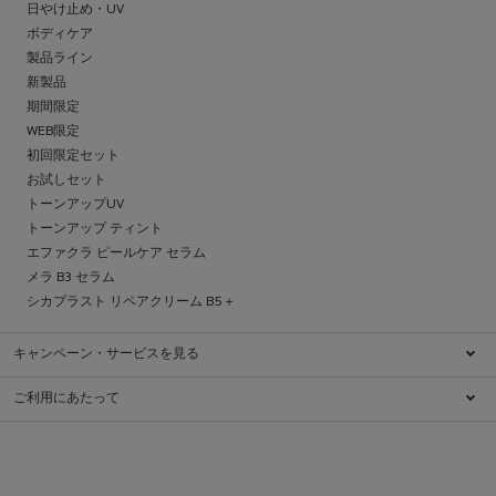
日やけ止め・UV
ボディケア
製品ライン
新製品
期間限定
WEB限定
初回限定セット
お試しセット
トーンアップUV
トーンアップ ティント
エファクラ ピールケア セラム
メラ B3 セラム
シカプラスト リペアクリーム B5＋
キャンペーン・サービスを見る
キャンペーン一覧
ご利用にあたって
ブランドについて
特定商取引法に基づく表示
ダーマコスメとは
利用規約
肌ケアチェック
クッキーに関する情報
ダーマクラス