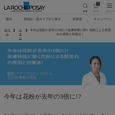
0
カ
0 カート内の製
ー
ト
メインコンテンツ
を
製品
肌悩み・肌タイプから探す
定期便
キャンペーン
見
る
ホー
コ
今年は花粉が去年の3倍に!?皮膚科医に聞く花粉による肌荒
ム
ラ
れの原因と対策法！
ム
今年は花粉が去年の3倍に!?