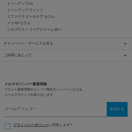
トーンアップUV
トーンアップ ティント
エファクラ ピールケア セラム
メラ B3 セラム
シカプラスト リペアクリーム B5＋
キャンペーン・サービスを見る
キャンペーン一覧
ご利用にあたって
ブランドについて
特定商取引法に基づく表示
ダーマコスメとは
利用規約
肌ケアチェック
クッキーに関する情報
ダーマクラス
プライバシーポリシー
メルマガメンバー新規登録
ショッピングガイド
プライバシーポリシー（医療従事者向け）
メンバーシッププログラム
お問い合わせ
FAQ（よくあるご質問）
メールアドレス
*
送信する
サイトマップ
*
プライバシーポリシー
に同意します