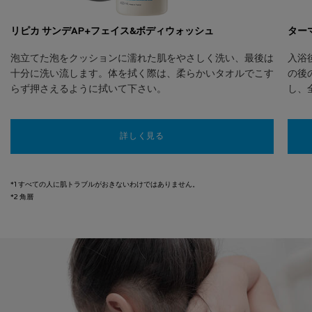
リピカ サンデAP+フェイス&ボディウォッシュ
ター
泡立てた泡をクッションに濡れた肌をやさしく洗い、最後は
入浴
十分に洗い流します。体を拭く際は、柔らかいタオルでこす
の後
らず押さえるように拭いて下さい。
し、
詳しく見る
*1 すべての人に肌トラブルがおきないわけではありません。
*2 角層