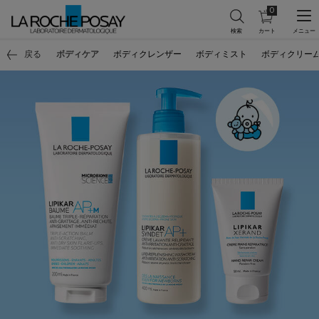
0
カ
0 カート内の製
ー
ト
メインコンテンツ
を
戻る
ボディケア
ボディクレンザー
ボディミスト
ボディクリー
見
る