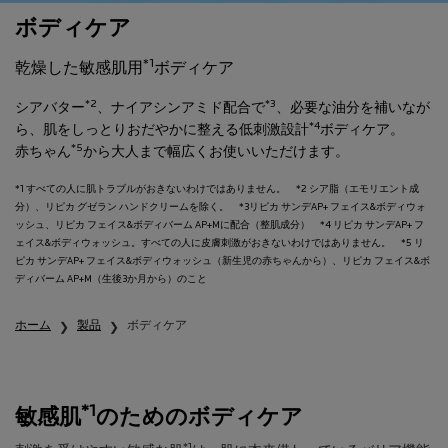
ボディケア
*1
乾燥した敏感肌用
ボディケア
*2
*3
シアバター
、ナイアシンアミド配合で
、必要な油分を補いなが
*4
ら、
肌をしっとりおだやかに整える低刺激設計
ボディケア。
*5
赤ちゃん
から大人まで幅広くお使いいただけます。
*1 すべての人に肌トラブルがおきないわけではありません。 *2 シア脂（エモリエント成
分）、リピカ グゼラン ハンドクリームを除く。 *3リピカ サンデAP+ フェイス&ボディウォ
ッシュ、リピカ フェイス&ボディバーム AP+Mに配合（整肌成分） *4 リピカ サンデAP+ フ
ェイス&ボディウォッシュ。すべての人に皮膚刺激がおきないわけではありません。 *5 リ
ピカ サンデAP+ フェイス&ボディウォッシュ（新生児の赤ちゃんから）、リピカ フェイス&ボ
ディバーム AP+M（生後3か月から）のこと
ホーム
製品
ボディケア
*1
敏感肌
のためのボディケア
*1