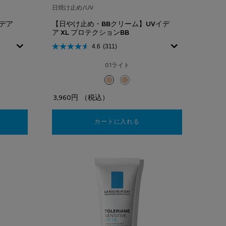
日焼け止め/UV
デア
【日やけ止め・BBクリーム】UVイデ
ア XL プロテクションBB
4.6
(311)
01ライト
選択済み
01ライト のカラー 【日やけ止め・BBクリー
選択済み
02ナチュラル のカラー 【日やけ止め・
3,960円
（税込）
やけ止め・化粧下地】UVイデア XL ティント
カートに入れる
【日やけ止め・BBクリーム】U