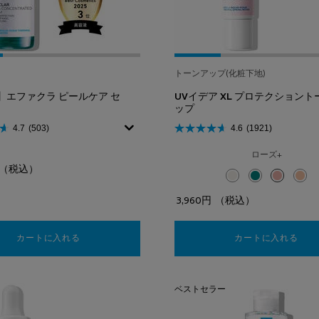
トーンアップ(化粧下地)
】エファクラ ピールケア セ
UVイデア XL プロテクショント
ップ
4.7
(503)
4.6
(1921)
ローズ+
（税込）
選択済み
ホワイト のカラー UV
選択済み
クリア のカラー
選択済み
ローズ+ 
選択
ティ
3,960円
（税込）
カートに入れる
【美容液】エファクラ ピールケア セラム
カートに入れる
UV
ベストセラー