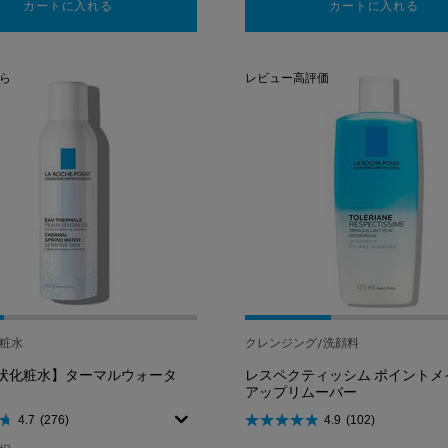
カートに入れる
【美容液】メラ B3 セラム
カートに入れる
【化
ら
レビュー高評価
粧水
クレンジング/洗顔料
状化粧水】ターマルウォータ
レスペクティッシム ポイントメ
アップリムーバー
4.7
(276)
4.9
(102)