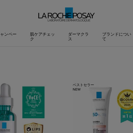
ャンペー
肌ケアチェッ
ダーマクラ
ブランドについ
ク
ス
て
ベストセラー
NEW