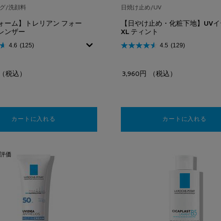
グ/洗顔料
日焼け止め/UV
ォーム】トレリアン フォー
【日やけ止め・化粧下地】UVイ
レンザー
XL ティント
4.6
(125)
4.5
(129)
（税込）
3,960円
（税込）
カートに入れる
【洗顔フォーム】トレリアン フォーミングクレンザー
カートに入れる
【日
評価