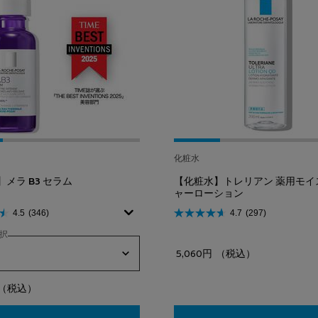
化粧水
メラ B3 セラム
【化粧水】トレリアン 薬用モイ
ャーローション
4.5
(346)
4.7
(297)
択
5,060円
（税込）
（税込）