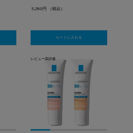
5,280円
（税込）
ペクティッシム ポイントメイクアップリムーバー
カートに入れる
【保湿クリーム】トレリアン
レビュー高評価