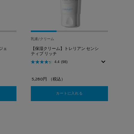
乳液/クリーム
ジェ
【保湿クリーム】トレリアン センシ
ティブ リッチ
4.4
(98)
5,280円
（税込）
顔フォーム】シカプラスト ジェルクレンザー B5
カートに入れる
【保湿クリーム】トレリアン 