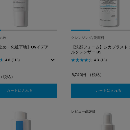
/UV
クレンジング/洗顔料
止め・化粧下地】UVイデア
【洗顔フォーム】シカプラスト 
ルクレンザー B5
4.6
(113)
4.3
(13)
3,740円
（税込）
（税込）
カートに入れる
【日やけ止め・化粧下地】UVイデア XL
カートに入れる
【洗
レビュー高評価