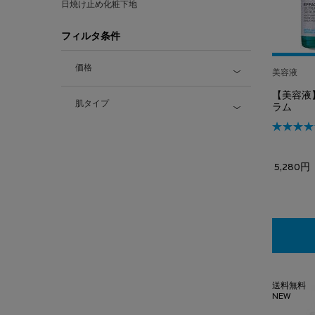
日焼け止め化粧下地
フィルタ条件
価格
美容液
【美容液
肌タイプ
ラム
5,280円
送料無料
NEW