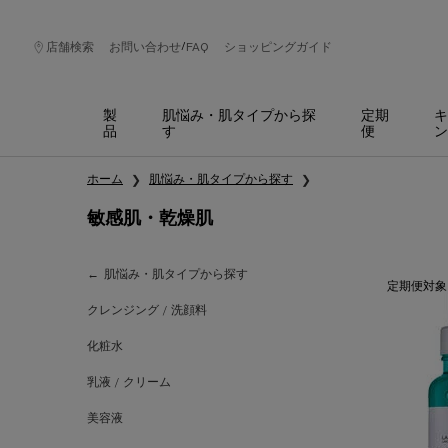
/
店舗検索
お問い合わせ
FAQ
ショッピングガイド
製
肌悩み・肌タイプから探
定期
キ
品
す
便
ン
メインコンテンツ
ホーム
肌悩み・肌タイプから探す
敏感肌・乾燥肌
敏感肌・乾燥肌
肌悩み・肌タイプから探す
定期便対象
クレンジング / 洗顔料
化粧水
乳液 / クリーム
美容液