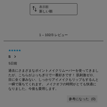
表示順
新しい順
1
1
–
102/3
レビュー
か
ら
102/3
レ
星5／5個です。
ビ
S
ュ
ー。
5日前
過去にさまざまなポイントメイクリムーバーを使ってきまし
たが、こちらがぶっちぎりで一番好きです！ 肌刺激ゼロ、
目に全く滲みない、しっかりアイメイクもリップもするんと
一瞬で落ちてくれます。 メイクオフの時間がとても快適に
なりました。今後も愛用します。
(
0
)