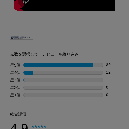
PDP Reviews
点数を選択して、レビューを絞り込み
89
星5個
星
星5個の89
12
星4個
星
星4個の12
1
星3個
星
星3個の1件
0
星2個
星
星2個の0件
0
星1個
星
星1個の0件
総合評価
4.9