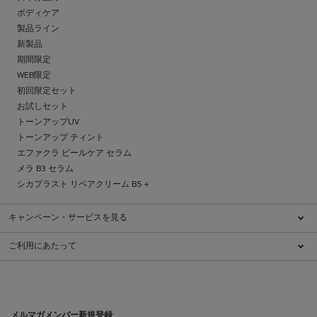
ボディケア
製品ライン
新製品
期間限定
WEB限定
初回限定セット
お試しセット
トーンアップUV
トーンアップ ティント
エファクラ ピールケア セラム
メラ B3 セラム
シカプラスト リペアクリーム B5＋
キャンペーン・サービスを見る
キャンペーン一覧
ご利用にあたって
ブランドについて
特定商取引法に基づく表示
ダーマコスメとは
利用規約
肌ケアチェック
クッキーに関する情報
ダーマクラス
プライバシーポリシー
メルマガメンバー新規登録