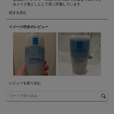
う。
う。
う。
う。
う。
こ
こ
こ
こ
こ
の
の
の
の
の
操
操
操
操
操
作
作
作
作
作
イメージ付きのレビュー
に
に
に
に
に
よ
よ
よ
よ
よ
り
り
り
り
り
投
投
投
投
投
稿
稿
稿
稿
稿
フ
フ
フ
フ
フ
ォ
ォ
ォ
ォ
ォ
ー
ー
ー
ー
ー
ム
ム
ム
ム
ム
が
が
が
が
が
開
開
開
開
開
き
き
き
き
き
ま
ま
ま
ま
ま
レビューを絞り込む
す。
す。
す。
す。
す。
トピックやレビュー検索地域を検索する