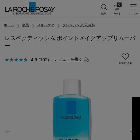
0
カ
0 カート内の製
ー
ト
メインコンテンツ
を
ホーム
製品
スキンケア
クレンジング/洗顔料
見
る
レスペクティッシム ポイントメイクアップリムーバ
ー
レビューを書く
4.9
(102)