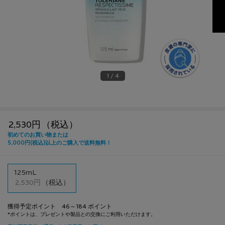
1 / 4
2,530円
（税込）
1つのサイズが利用可能
125mL
選択済み
, 1/1
2,530円
（税込）
獲得予定ポイント 46～184 ポイント