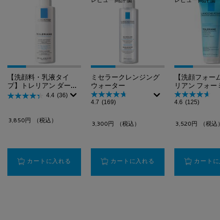
レビュー高評価
レビュー高評価
【洗顔料・乳液タイ
ミセラークレンジング
【洗顔フォー
プ】トレリアン ダーモ
ウォーター
リアン フォー
クレンザー
レンザー
4.4
(36)
4.7
(169)
4.6
(125)
3,850円
（税込）
3,300円
（税込）
3,520円
（税込
【洗顔料・乳液タイプ】トレリアン ダーモクレンザ
ミセラークレンジング
カートに入れる
カートに入れる
カートに
PDP Slot 2 Section
PDP Slot 3 Section