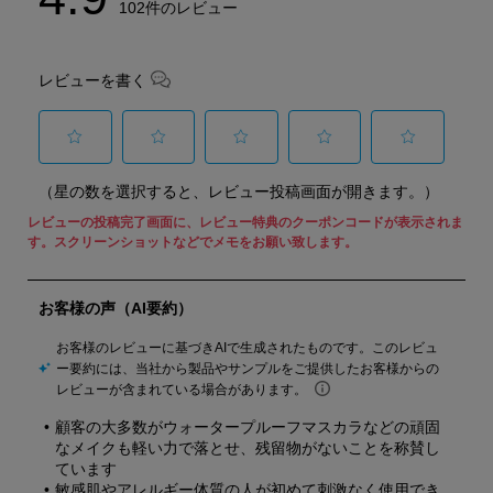
102件のレビュー
レビューを書く
選
選
選
選
選
（星の数を選択すると、レビュー投稿画面が開きます。）
択
択
択
択
択
し
し
し
し
し
て
て
て
て
て
星
星
星
星
星
1
2
3
4
5
個
個
個
個
個
の
の
の
の
の
商
商
商
商
商
品
品
品
品
品
を
を
を
を
を
評
評
評
評
評
価
価
価
価
価
し
し
し
し
し
ま
ま
ま
ま
ま
し
し
し
し
し
ょ
ょ
ょ
ょ
ょ