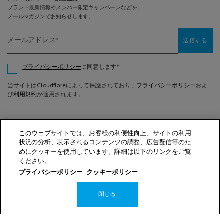
ショッピングガイド
プライバシーポリシー（医療従事者向け）
メンバーシッププログラム
お問い合わせ
FAQ（よくあるご質問）
メールアドレス
*
送信する
サイトマップ
*
プライバシーポリシー
に同意します
当サイトはCloudflareによって保護されており、
プライバシーポリシー
およ
び
利用規約
が適用されます。
お問い合わせ
このウェブサイトでは、お客様の利便性向上、サイトの利用
お問い合わせフォームは
こちら
状況の分析、表示されるコンテンツの調整、広告配信等のた
0120-303-084
（フリーダイヤル）
めにクッキーを使用しています。詳細は以下のリンクをご覧
月曜-土曜 9:00-18:00（日・祝休）
ください。
選べるお支払い方法
プライバシーポリシー
クッキーポリシー
閉じる
−
+
レスペクティッシ
カートに入れる
PayPayポイントが
楽天ポイントが
分割手数料なしで
貯まる
使える
翌月払い／3回払い