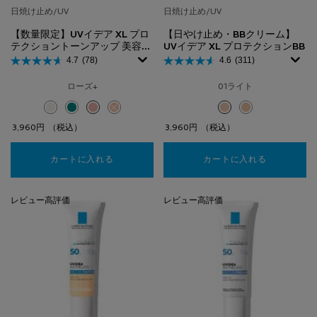
日焼け止め/UV
日焼け止め/UV
【数量限定】UVイデア XL プロ
【日やけ止め・BBクリーム】
テクショントーンアップ 美容液
UVイデア XL プロテクションBB
＆トーンアップローズ+ 付きキ
4.7
(78)
4.6
(311)
ット
ローズ+
01ライト
選択済み
ホワイト のカラー 【数量限定】UVイデア XL プロテクショントーン
選択済み
クリア のカラー 【数量限定】UVイデア XL プロテクショント
選択済み
ローズ+ のカラー 【数量限定】UVイデア XL プロテクシ
選択済み
商品バリエーションは在庫切れです, ティント のカラ
選択済み
01ライト のカラー 【日
選択済み
02ナチュラル のカ
3,960円
（税込）
3,960円
（税込）
カートに入れる
【数量限定】UVイデア XL プロテクショントー
カートに入れる
【日やけ止め
レビュー高評価
レビュー高評価