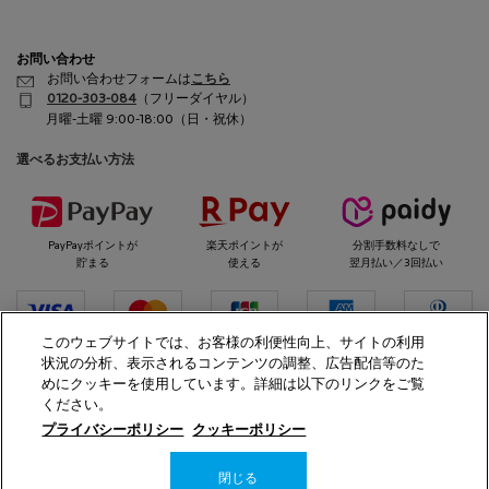
お問い合わせ
お問い合わせフォームは
こちら
0120-303-084
（フリーダイヤル）
月曜-土曜 9:00-18:00（日・祝休）
選べるお支払い方法
PayPayポイントが
楽天ポイントが
分割手数料なしで
貯まる
使える
翌月払い／3回払い
このウェブサイトでは、お客様の利便性向上、サイトの利用
状況の分析、表示されるコンテンツの調整、広告配信等のた
代金引換
めにクッキーを使用しています。詳細は以下のリンクをご覧
ください。
プライバシーポリシー
クッキーポリシー
La Roche-Posay ©
閉じる