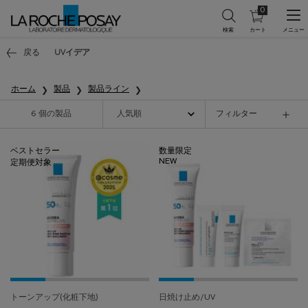
0
カ
0 カート内の製
ー
ト
メインコンテンツ
を
戻る
UVイデア
見
る
ホーム
製品
製品ライン
6 個の製品
フィルター
フィルターメニュー
ベストセラー
数量限定
NEW
定期便対象
トーンアップ(化粧下地)
日焼け止め/UV