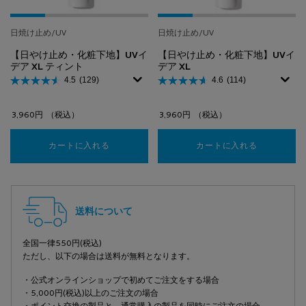
日焼け止め/UV
日焼け止め/UV
【日やけ止め・化粧下地】UVイ
【日やけ止め・化粧下地】UVイ
デア XL ティント
デア XL
4.5
(129)
4.6
(114)
3,960円
（税込）
3,960円
（税込）
カートに入れる
【日やけ止め・化粧下地】UVイデア XL ティン
カートに入れる
【日やけ止め
フッターナビゲーション
送料について
全国一律550円(税込)
ただし、以下の場合は送料が無料となります。
・公式オンラインショップで初めてご注文をする場合
・5,000円(税込)以上のご注文の場合