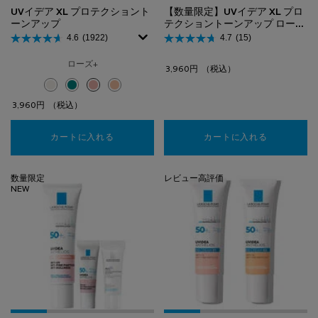
UVイデア XL プロテクショント
【数量限定】UVイデア XL プロ
ーンアップ
テクショントーンアップ ローズ
＋ 美容液2点＆クリーム 付き
4.6
(1922)
4.7
(15)
キット
ローズ+
3,960円
（税込）
選択済み
ホワイト のカラー UVイデア XL プロテクショントーンアップ、1/4
選択済み
クリア のカラー UVイデア XL プロテクショントーンアップ、2/
選択済み
ローズ+ のカラー UVイデア XL プロテクショントーンアッ
選択済み
ティント のカラー UVイデア XL プロテクショントー
3,960円
（税込）
カートに入れる
UVイデア XL プロテクショントーンアップ
カートに入れる
【数量限定】
数量限定
レビュー高評価
NEW