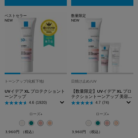
ベストセラー
数量限定
NEW
NEW
トーンアップ(化粧下地)
日焼け止め/UV
UVイデア XL プロテクショント
【数量限定】UVイデア XL プロ
ーンアップ
テクショントーンアップ 美容液
＆トーンアップローズ+ 付きキ
4.6
(1920)
4.7
(74)
ット
ローズ+
ローズ+
選択済み
ホワイト のカラー UVイデア XL プロテクショントーンアップ、1/4
選択済み
クリア のカラー UVイデア XL プロテクショントーンアップ、2/
選択済み
ローズ+ のカラー UVイデア XL プロテクショントーンアッ
選択済み
ティント のカラー UVイデア XL プロテクショントー
選択済み
ホワイト のカラー 【数量限定
選択済み
クリア のカラー 【数量
選択済み
ローズ+ のカラー
選択済み
商品バリエー
3,960円
（税込）
3,960円
（税込）