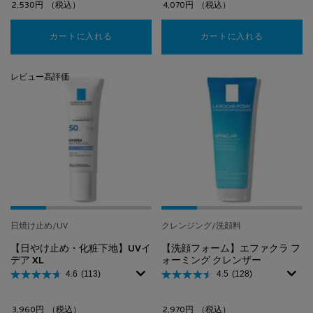
2,530円
（税込）
4,070円
（税込）
カートに入れる
レスペクティッシム ポイントメイクアップリム
カートに入れる
リピカ フェ
レビュー高評価
日焼け止め/UV
クレンジング/洗顔料
【日やけ止め・化粧下地】UVイ
【洗顔フォーム】エファクラ フ
デア XL
ォーミング クレンザー
4.6
(113)
4.5
(128)
3,960円
（税込）
2,970円
（税込）