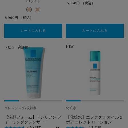
01ライト
6,380円
（税込）
選択済み
01ライト のカラー 【日やけ止め・BBクリーム】UVイデア XL プ
選択済み
02ナチュラル のカラー 【日やけ止め・BBクリーム】UVイデ
3,960円
（税込）
カートに入れる
【日やけ止め・BBクリーム】UVイデア XL プロ
カートに入れる
【アイクリー
NEW
レビュー高評価
クレンジング/洗顔料
化粧水
【洗顔フォーム】トレリアン フ
【化粧水】エファクラ オイル＆
ォーミングクレンザー
ポア コレクト ローション
4.6
(125)
4.3
(18)