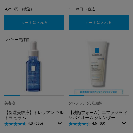
4,290円
（税込）
5,390円
（税込）
カートに入れる
シカプラスト リペアマスク B5 プロ
カートに入れる
【日やけ止め
レビュー高評価
美容液
クレンジング/洗顔料
【保湿美容液】トレリアン ウル
【洗顔フォーム】エファクラ イ
トラ セラム
ソバイオーム クレンザー
4.6
(195)
4.5
(69)