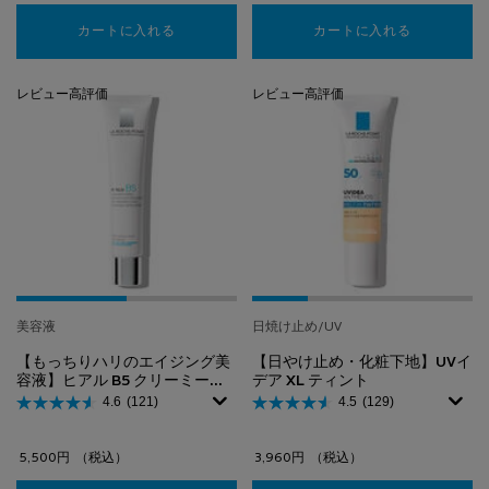
カートに入れる
【全身洗浄料】リピカ サンデAP+ フェイス&ボ
カートに入れる
エファクラ 
レビュー高評価
レビュー高評価
美容液
日焼け止め/UV
【もっちりハリのエイジング美
【日やけ止め・化粧下地】UVイ
容液】ヒアル B5 クリーミーエ
デア XL ティント
ッセンス
4.6
(121)
4.5
(129)
5,500円
（税込）
3,960円
（税込）