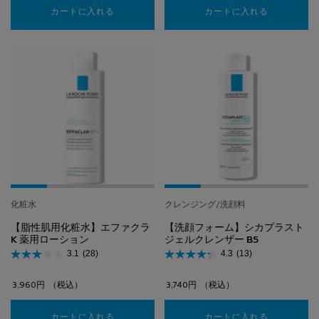
カートに入れる
【もっちりハリのエイジング美容液】ヒアル B5
カートに入れる
【日やけ止め
化粧水
クレンジング/洗顔料
【脂性肌用化粧水】エファクラ
【洗顔フォーム】シカプラスト
K 薬用ローション
ジェルクレンザー B5
3.1
(28)
4.3
(13)
3,960円
（税込）
3,740円
（税込）
カートに入れる
【脂性肌用化粧水】エファクラ K 薬用ローショ
カートに入れる
【洗顔フォ