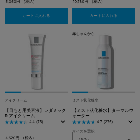
5,060円
（税込）
10,780円
（税込）
カートに入れる
【化粧水】トレリアン 薬用モイスチャーローシ
カートに入れる
【美容液】メ
赤ちゃんから
アイクリーム
ミスト状化粧水
【目もと用美容液】レダミック
【ミスト状化粧水】ターマルウ
R アイクリーム
ォーター
4.4
(75)
4.7
(276)
サイズを選択
4,620円
（税込）