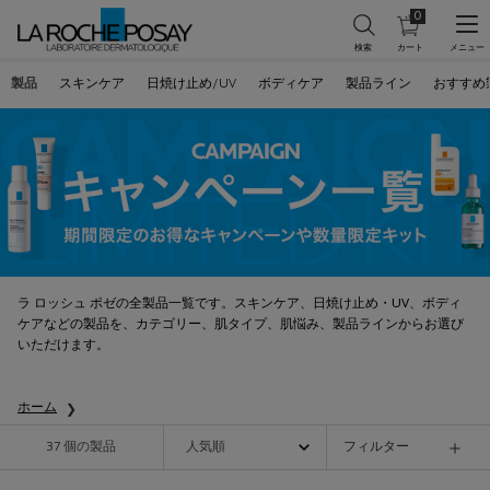
0
カ
0 カート内の製
ー
ト
メインコンテンツ
を
製品
スキンケア
日焼け止め/UV
ボディケア
製品ライン
おすすめ
見
る
ラ ロッシュ ポゼの全製品一覧です。スキンケア、日焼け止め・UV、ボディ
ケアなどの製品を、カテゴリー、肌タイプ、肌悩み、製品ラインからお選び
いただけます。
ホーム
37 個の製品
フィルター
フィルターメニュー