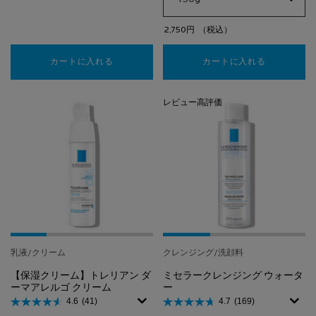
2,750円
（税込）
カートに入れる
【目もと用美容液】レダミック R アイクリーム
カートに入れる
【ミスト状
レビュー高評価
乳液/クリーム
クレンジング/洗顔料
【保湿クリーム】トレリアン ダ
ミセラークレンジング ウォータ
ーマアレルゴ クリーム
ー
4.6
(41)
4.7
(169)