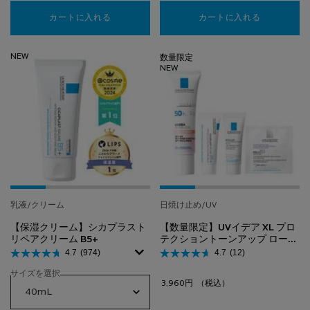
カートに入れる
UVイデア XL プロテクショントーンアップ
カートに入れる
【数量限定】
NEW
数量限定
NEW
乳液/クリーム
日焼け止め/UV
【保湿クリーム】シカプラスト
【数量限定】UVイデア XL プロ
リペアクリーム B5+​
テクショントーンアップ ローズ
＋ 美容液2点＆クリーム 付き
4.7
(974)
4.7
(12)
キット
サイズを選択
3,960円
（税込）