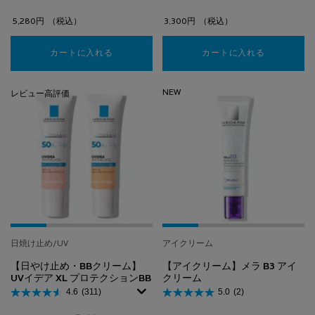
5,280円
（税込）
3,300円
（税込）
カートに入れる
【保湿クリーム】トレリアン ダーマアレルゴ ク
カートに入れる
ミセラーク
NEW
レビュー高評価
日焼け止め/UV
アイクリーム
【日やけ止め・BBクリーム】
【アイクリーム】メラ B3 アイ
UVイデア XL プロテクションBB
クリーム
4.6
(311)
5.0
(2)