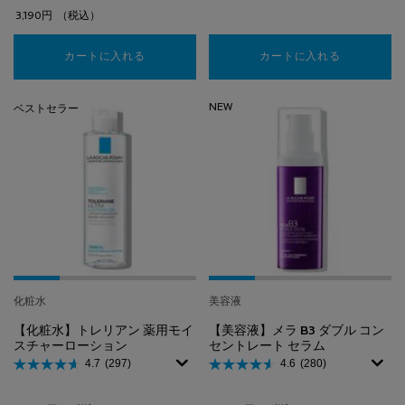
3,190円
（税込）
カートに入れる
【保湿クリーム】シカプラスト リペアクリーム B5
カートに入れる
【数量限定】
NEW
ベストセラー
化粧水
美容液
【化粧水】トレリアン 薬用モイ
【美容液】メラ B3 ダブル コン
スチャーローション
セントレート セラム​
4.7
(297)
4.6
(280)