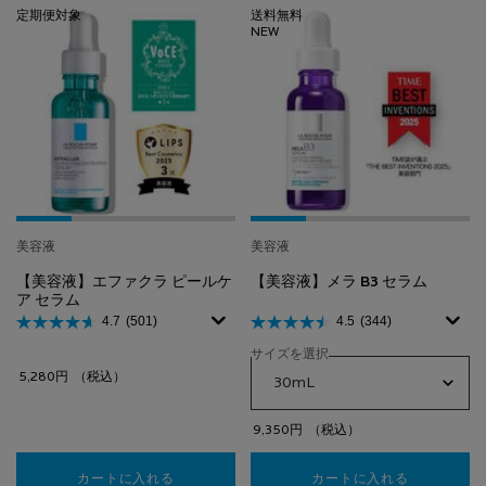
定期便対象
送料無料
NEW
美容液
美容液
【美容液】エファクラ ピールケ
【美容液】メラ B3 セラム
ア セラム
4.7
(501)
4.5
(344)
サイズを選択
5,280円
（税込）
9,350円
（税込）
カートに入れる
【美容液】エファクラ ピールケア セラム
カートに入れる
【美容液】メ