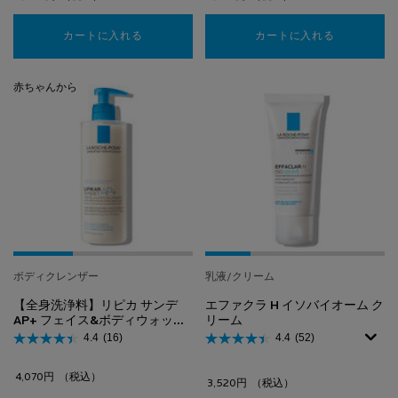
カートに入れる
【日やけ止め・化粧下地】UVイデア XL
カートに入れる
【洗顔フォ
赤ちゃんから
ボディクレンザー
乳液/クリーム
【全身洗浄料】リピカ サンデ
エファクラ H イソバイオーム ク
AP+ フェイス&ボディウォッシ
リーム
ュ
4.4
(16)
4.4
(52)
4,070円
（税込）
3,520円
（税込）