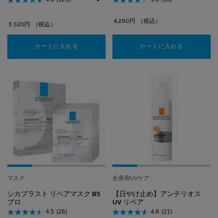
4,290円
（税込）
3,520円
（税込）
カートに入れる
【洗顔フォーム】トレリアン フォーミングクレ
カートに入れる
【化粧水】
マスク
全身用UVケア
シカプラスト リペアマスク B5
【日やけ止め】アンテリオス
プロ
UV リペア
4.5
(26)
4.6
(21)