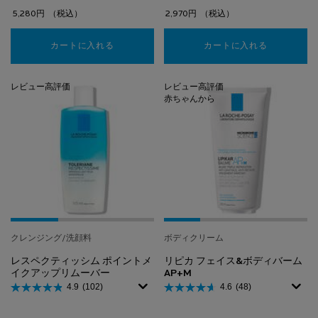
5,280円
（税込）
2,970円
（税込）
カートに入れる
【保湿美容液】トレリアン ウルトラ セラム
カートに入れる
【洗顔フォ
レビュー高評価
レビュー高評価
赤ちゃんから
クレンジング/洗顔料
ボディクリーム
レスペクティッシム ポイントメ
リピカ フェイス&ボディバーム
イクアップリムーバー
AP+M
4.9
(102)
4.6
(48)