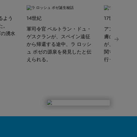
るよう
14世紀
17世紀
た。
軍司令官 ベルトラン・ドュ・
アンリ4世およ
ゼの湧水
ゲスクランが、スペイン遠征
膚の専門家で
。
から帰還する途中、ラ ロッシ
が、ラ ロッシ
ュ ポゼの源泉を発見したと伝
関するはじめ
えられる。
行う。