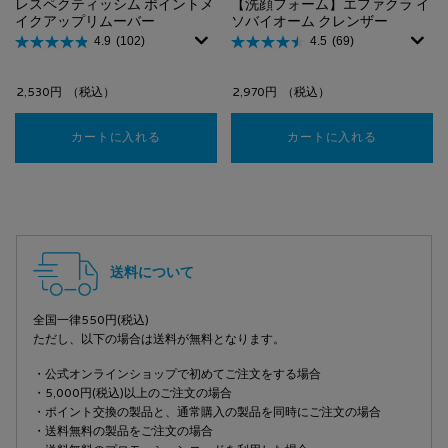
レスペクティッシム ポイントメ
【洗顔フォーム】エファクラ イ
イクアップリムーバー
ソバイオーム クレンザー
4.9
(102)
4.5
(69)
2,530円
（税込）
2,970円
（税込）
カートに入れる
レスペクティッシム ポイントメイクアップリム
カートに入れる
【洗顔フォ
フッターナビゲーション
送料について
全国一律550円(税込)
ただし、以下の場合は送料が無料となります。
・公式オンラインショップで初めてご注文をする場合
・5,000円(税込)以上のご注文の場合
・ポイント交換の製品と、通常購入の製品を同時にご注文の場合
・送料無料の製品をご注文の場合