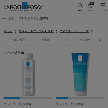
0
カ
0 カート内の製
ー
ト
メインコンテンツ
を
戻る
クレンジング / 洗顔料
見
る
ホーム
肌悩み・肌タイプから探す
ニキビ肌・オイリー肌
4 個の製品
フィルター
フィルターメニュー
レビュー高評価
クレンジング/洗顔料
クレンジング/洗顔料