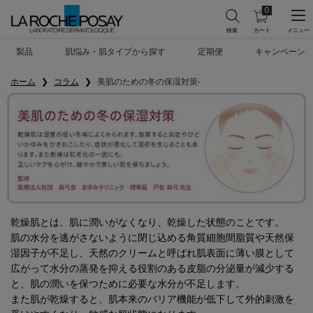
0
カ
0 カート内の製
ー
ト
メインコンテンツ
を
製品
肌悩み・肌タイプから探す
定期便
キャンペーン
見
る
ホーム
コラム
美肌のための冬の保湿対策-
乾燥肌とは、肌に潤いがなくなり、乾燥した状態のことです。
肌の水分を逃がさないように閉じ込める角質細胞間脂質や天然保
湿因子が不足し、天然のクリームと呼ばれ肌表面に薄い膜として
広がって水分の蒸発を抑える役割のある皮脂の分泌量が減少する
と、肌の潤いを保つために必要な水分が不足します。
また肌が乾燥すると、肌本来のバリア機能が低下して外的刺激を