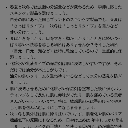
春夏と秋冬では皮脂の分泌量などが変わるため、季節に応じた
スキンケア製品を選びましょう。
自分の肌にあった同じブランドのスキンケア製品でも、春夏は
「さっぱりタイプ」、秋冬は「しっとりタイプ」を選ぶなど、
使い分けましょう。
まばたきをしたり、口を大きく動かしたりしたときに軽いつっ
ぱり感や不快感を感じる場所はありませんか？そうした場所
（目元、口元、頬など）は特に乾燥しているので、重点的に保
湿しましょう。
化粧水や乳液タイプの保湿剤は肌に浸透しやすいですが、それ
だけでは油分が不足しがちです。
油分の多いクリームを重ね塗りするなどして水分の蒸発を防ぎ
ましょう。
肌に浸透させるために化粧水や保湿剤を塗布した後に強くパッ
ティングをして反対に肌に赤味がでたり、肌を痛めている患者
さんがいらっしゃいます。特に、敏感肌の人は手のひらでやさ
しく肌を包み込むようにしてなじませましょう。
秋～冬も紫外線は肌に降り注いでいます。肌老化や肌のバリア
機能低下の原因にもなるため、日やけ止めは1年中しっかり塗布
しましょう。メイクの下地として使える日やけ止めが簡単で使