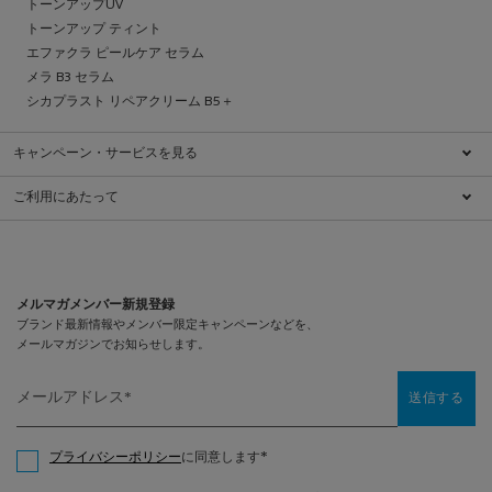
トーンアップUV
トーンアップ ティント
エファクラ ピールケア セラム
メラ B3 セラム
シカプラスト リペアクリーム B5＋
キャンペーン・サービスを見る
キャンペーン一覧
ご利用にあたって
ブランドについて
特定商取引法に基づく表示
ダーマコスメとは
利用規約
肌ケアチェック
クッキーに関する情報
ダーマクラス
プライバシーポリシー
メルマガメンバー新規登録
ショッピングガイド
プライバシーポリシー（医療従事者向け）
メンバーシッププログラム
お問い合わせ
FAQ（よくあるご質問）
メールアドレス
*
送信する
サイトマップ
*
プライバシーポリシー
に同意します