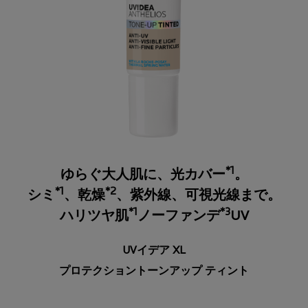
*1
ゆらぐ大人肌に、光カバー
。
*1
*2
シミ
、乾燥
、紫外線、可視光線まで。
*1
*3
ハリツヤ肌
ノーファンデ
UV
UVイデア XL
プロテクショントーンアップ ティント