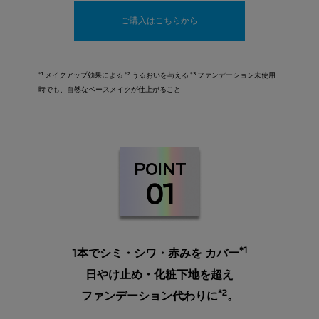
ご購入はこちらから
*1
*2
*3
メイクアップ効果による
うるおいを与える
ファンデーション未使用
時でも、自然なベースメイクが仕上がること
POINT
01
*1
1本でシミ・シワ・赤みを カバー
日やけ止め・化粧下地を超え
*2
ファンデーション代わりに
。