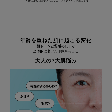
*1
*2
年齢に応じたお手入れのこと
メイクアップ効果による
年齢を重ねた肌に起こる変化
肌トーンと質感
の低下が
全体的に老けた印象を与える
大人の7大肌悩み