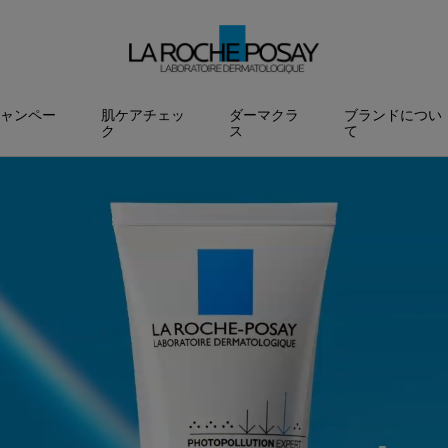
ャンペー
肌ケアチェッ
ダーマクラ
ブランドについ
ク
ス
て