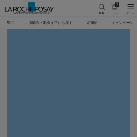
0
カ
0 カート内の製
ー
ト
メインコンテンツ
を
製品
肌悩み・肌タイプから探す
定期便
キャンペーン
見
る