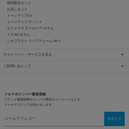
初回限定セット
お試しセット
トーンアップUV
トーンアップ ティント
エファクラ ピールケア セラム
メラ B3 セラム
シカプラスト リペアクリーム B5＋
キャンペーン・サービスを見る
キャンペーン一覧
ご利用にあたって
ブランドについて
特定商取引法に基づく表示
ダーマコスメとは
利用規約
肌ケアチェック
クッキーに関する情報
ダーマクラス
プライバシーポリシー
メルマガメンバー新規登録
ショッピングガイド
プライバシーポリシー（医療従事者向け）
メンバーシッププログラム
お問い合わせ
FAQ（よくあるご質問）
メールアドレス
*
送信する
サイトマップ