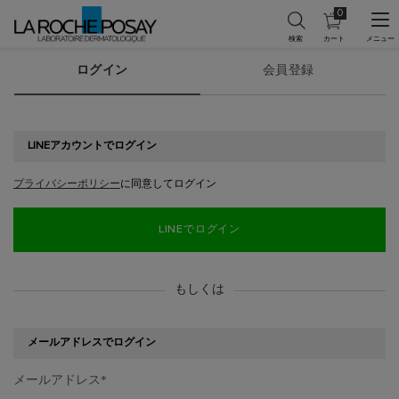
0
カ
0 カート内の製
ー
ト
メインコンテンツ
マイアカウント
を
ログイン
会員登録
見
る
LINEアカウントでログイン
プライバシーポリシー
に同意してログイン
LINEでログイン
もしくは
メールアドレスでログイン
メールアドレス
*