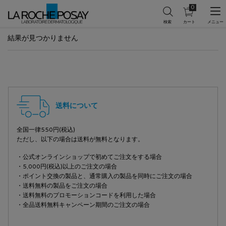
0
カ
0 カート内の製
ー
ト
メインコンテンツ
を
結果が見つかりません
見
る
フッターナビゲーション
送料について
全国一律550円(税込)
ただし、以下の場合は送料が無料となります。
・公式オンラインショップで初めてご注文をする場合
・5,000円(税込)以上のご注文の場合
・ポイント交換の製品と、通常購入の製品を同時にご注文の場合
・送料無料の製品をご注文の場合
・送料無料のプロモーションコードを利用した場合
・全品送料無料キャンペーン期間のご注文の場合