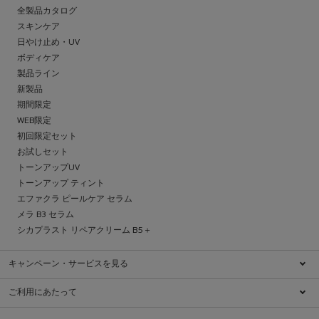
全製品カタログ
スキンケア
日やけ止め・UV
ボディケア
製品ライン
新製品
期間限定
WEB限定
初回限定セット
お試しセット
トーンアップUV
トーンアップ ティント
エファクラ ピールケア セラム
メラ B3 セラム
シカプラスト リペアクリーム B5＋
キャンペーン・サービスを見る
キャンペーン一覧
ご利用にあたって
ブランドについて
特定商取引法に基づく表示
ダーマコスメとは