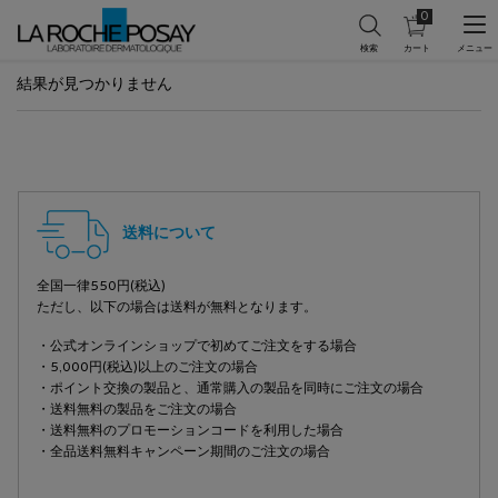
0
カ
0 カート内の製
ー
ト
メインコンテンツ
を
結果が見つかりません
見
る
フッターナビゲーション
送料について
全国一律550円(税込)
ただし、以下の場合は送料が無料となります。
・公式オンラインショップで初めてご注文をする場合
・5,000円(税込)以上のご注文の場合
・ポイント交換の製品と、通常購入の製品を同時にご注文の場合
・送料無料の製品をご注文の場合
・送料無料のプロモーションコードを利用した場合
・全品送料無料キャンペーン期間のご注文の場合