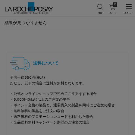
0
カ
0 カート内の製
ー
ト
メインコンテンツ
を
結果が見つかりません
見
る
フッターナビゲーション
送料について
全国一律550円(税込)
ただし、以下の場合は送料が無料となります。
・公式オンラインショップで初めてご注文をする場合
・5,000円(税込)以上のご注文の場合
・ポイント交換の製品と、通常購入の製品を同時にご注文の場合
・送料無料の製品をご注文の場合
・送料無料のプロモーションコードを利用した場合
・全品送料無料キャンペーン期間のご注文の場合