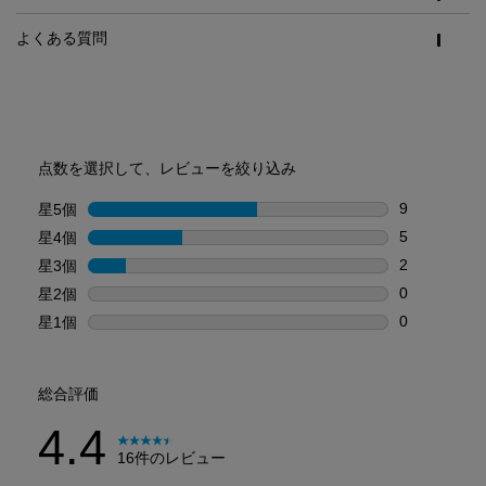
よくある質問
PDP Reviews
点数を選択して、レビューを絞り込み
9
星5個
星
星5個の9件
5
星4個
星
星4個の5件
2
星3個
星
星3個の2件
0
星2個
星
星2個の0件
0
星1個
星
星1個の0件
総合評価
4.4
16件のレビュー