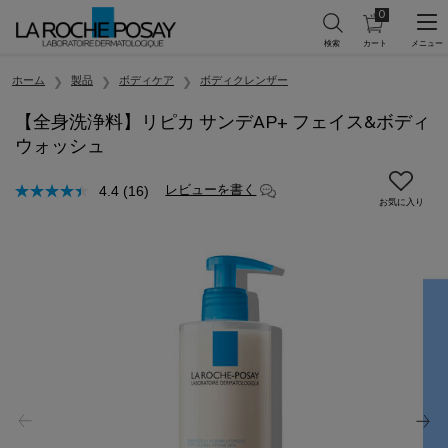
0
カ
0 カート内の製
ー
ト
メインコンテンツ
を
ホーム
製品
ボディケア
ボディクレンザー
見
る
【全身洗浄料】リピカ サンデAP+ フェイス&ボディ
ウォッシュ
レビューを書く
4.4
(16)