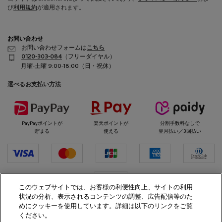
び
利用規約
が適用されます。
お問い合わせ
お問い合わせフォームは
こちら
0120-303-084
（フリーダイヤル）
月曜-土曜 9:00-18:00（日・祝休）
選べるお支払い方法
PayPayポイントが
楽天ポイントが
分割手数料なしで
貯まる
使える
翌月払い／3回払い
代金引換
このウェブサイトでは、お客様の利便性向上、サイトの利用
状況の分析、表示されるコンテンツの調整、広告配信等のた
めにクッキーを使用しています。詳細は以下のリンクをご覧
ください。
La Roche-Posay ©