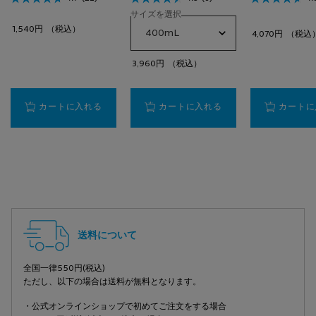
サイズを選択
1,540円
（税込）
4,070円
（税込
3,960円
（税込）
【固形石けん・ボディ用】リピカ シューグラ クレ
【全身洗浄料】エファ
カートに入れる
カートに入れる
カートに
PDP Slot 2 Section
PDP Slot 3 Section
フッターナビゲーション
送料について
全国一律550円(税込)
ただし、以下の場合は送料が無料となります。
・公式オンラインショップで初めてご注文をする場合