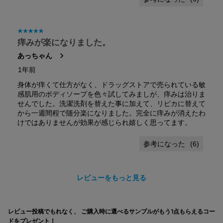
星5／5個です。
痒みが楽になりました。
あっちゃん
1年前
身体が痒くて仕方がなく、ドラッグストアで売られている敏
感肌用のボディソープを色々試してみましが、痒みは治りま
せんでした。洗濯洗剤を替えた事に加えて、リピカに替えて
から一週間程で随分楽になりました。完全に痒みが消えたわ
けではありませんが効果が感じられ嬉しく思ってます。
(
6
)
レビューをもっと見る
pdpsections-search-by-category
レビュー投稿でもれなく、 ご購入時に選べるサンプルがもう1点もらえるコー
ドをプレゼント！