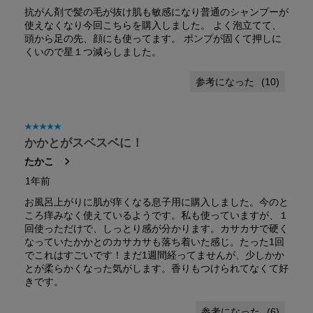
抗がん剤で髪の毛が抜け肌も敏感になり普通のシャンプーが
使えなくなり今回こちらを購入しました。 よく泡立てて、
頭から足の先、顔にも使ってます。 ポンプが固くて押しに
くいので星１つ減らしました。
(
10
)
星5／5個です。
かかとがスベスベに！
たかこ
1年前
お風呂上がりに肌が痒くなる息子用に購入しました。今のと
ころ痒みなく使えているようです。私も使っていますが、１
回使っただけで、しっとり感が分かります。カサカサで硬く
なっていたかかとのカサカサも落ち着いた感じ。たった1回
でこれはすごいです！まだ1週間経ってませんが、少しかか
とが柔らかくなった気がします。香りもつけられてなくて好
きです。
(
6
)