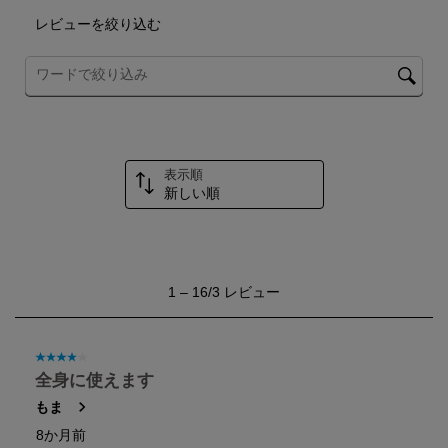
こ
こ
こ
こ
こ
の
の
の
の
の
レビューを絞り込む
操
操
操
操
操
作
作
作
作
作
トピックやレビュー検索地域を検索する
に
に
に
に
に
よ
よ
よ
よ
よ
り
り
り
り
り
投
投
投
投
投
稿
稿
稿
稿
稿
フ
フ
フ
フ
フ
表示順
ォ
ォ
ォ
ォ
ォ
新しい順
ー
ー
ー
ー
ー
ム
ム
ム
ム
ム
が
が
が
が
が
開
開
開
開
開
き
き
き
き
き
1
ま
ま
ま
ま
ま
1
–
16/3
レビュー
か
す。
す。
す。
す。
す。
ら
16/3
レ
星4／5個です。
ビ
全身に使えます
ュ
もま
ー。
8か月前