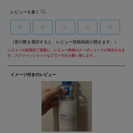
レビューを書く
選
選
選
選
選
（星の数を選択すると、レビュー投稿画面が開きます。）
択
択
択
択
択
し
し
し
し
し
て
て
て
て
て
星
星
星
星
星
1
2
3
4
5
個
個
個
個
個
イメージ付きのレビュー
の
の
の
の
の
商
商
商
商
商
品
品
品
品
品
を
を
を
を
を
評
評
評
評
評
価
価
価
価
価
し
し
し
し
し
ま
ま
ま
ま
ま
し
し
し
し
し
ょ
ょ
ょ
ょ
ょ
う。
う。
う。
う。
う。