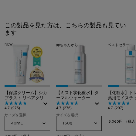
PDP Slot 1 Section
この製品を見た方は、こちらの製品も見てい
ます
NEW
赤ちゃんから
ベストセラー
【保湿クリーム】シカ
【ミスト状化粧水】タ
【化粧水】ト
プラスト リペアクリー
ーマルウォーター
薬用モイスチ
ム B5+​
ション
4.7
(975)
4.7
(276)
4.7
(297)
サイズを選択
サイズを選択
5,060円
（税込