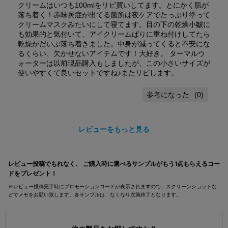
クリームはいつも100mlをリピ買いしてます。とにかく肌が
落ち着く！赤味炎症が出てる箇所は夜ケアでたっぷり塗って
クリームマスクみたいにして寝てます。目の下の乾燥小皺に
も効果的と気付いて、アイクリームばりに重ね付けしてたら
乾燥がだいぶ落ち着きました。中身が減ってくると不安にな
るくらい、欠かせないアイテムです！大好き。 ターマルウ
ォーターは以前現品購入もしましたが、この小さいサイズが
使いやすくて良いセットですね♪またリピします。
(
0
)
レビューをもっと見る
pdpsections-search-by-category
レビュー投稿でもれなく、 ご購入時に選べるサンプルがもう1点もらえるコー
ドをプレゼント！
※レビュー投稿完了時にプロモーションコードが表示されますので、スクリーンショットな
どでメモをお願い致します。各サンプルは、なくなり次第終了となります。