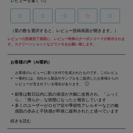
レビューを書く
選
選
選
選
選
（星の数を選択すると、レビュー投稿画面が開きます。）
択
択
択
択
択
し
し
し
し
し
て
て
て
て
て
星
星
星
星
星
1
2
3
4
5
個
個
個
個
個
の
の
の
の
の
商
商
商
商
商
品
品
品
品
品
を
を
を
を
を
評
評
評
評
評
価
価
価
価
価
し
し
し
し
し
ま
ま
ま
ま
ま
し
し
し
し
し
ょ
ょ
ょ
ょ
ょ
う。
う。
う。
う。
う。
こ
こ
こ
こ
こ
の
の
の
の
の
操
操
操
操
操