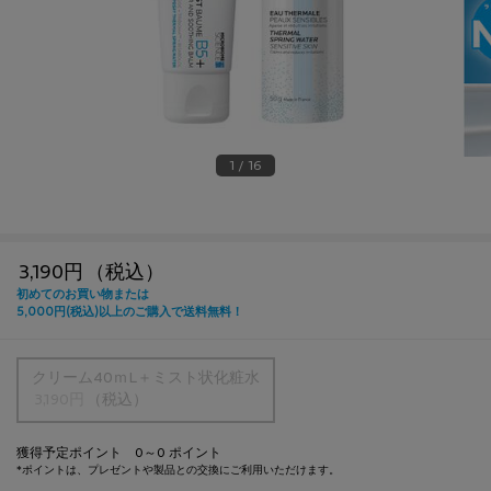
1 / 16
3,190円
（税込）
1つのサイズが利用可能
クリーム40ｍL＋ミスト状化粧水
選択済み
商品バリエーションは在庫切れです,
, 1/1
3,190円
（税込）
獲得予定ポイント 0～0 ポイント