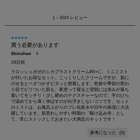
1
1
–
50/3
レビュー
か
ら
50/3
レ
星5／5個です。
ビ
買う必要があります
ュ
Shinshan
ー。
29日前
ラロッシュポゼのシカプラストクリームB5+に、ミニミスト
が付いたお得なセット。こっくりしたクリームですが、肌に
のせるとベタつかずピタッと密着します。乾燥や季節の変わ
り目でピリついた肌も、夜塗って寝ると翌朝には赤みが落ち
着いてモッチリ！少し硬めのテクスチャーなので、手のひら
で温めてから薄く伸ばすのが白浮きしないコツです。セット
のミストは、お風呂上がりのプレ化粧水や日中の保湿に大活
躍しています。肌荒れしやすい時期の「駆け込み寺」とし
て、常にストックしておきたい大満足のキットです！
(
0
)