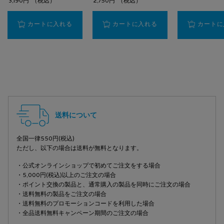
3,190円
（税込）
2,750円
（税込）
【保湿クリーム】シカプラスト リペアクリーム B5+
【ミスト状化粧水】タ
カートに入れる
カートに入れる
カートに
PDP Slot 2 Section
PDP Slot 3 Section
フッターナビゲーション
送料について
全国一律550円(税込)
ただし、以下の場合は送料が無料となります。
・公式オンラインショップで初めてご注文をする場合
・5,000円(税込)以上のご注文の場合
・ポイント交換の製品と、通常購入の製品を同時にご注文の場合
・送料無料の製品をご注文の場合
・送料無料のプロモーションコードを利用した場合
・全品送料無料キャンペーン期間のご注文の場合