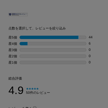
PDP Reviews
点数を選択して、レビューを絞り込み
44
星5個
星
星5個の44
6
星4個
星
星4個の6件
0
星3個
星
星3個の0件
0
星2個
星
星2個の0件
0
星1個
星
星1個の0件
総合評価
4.9
50件のレビュー