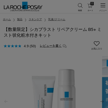
0
カ
0 カート内の製
ー
ト
メインコンテンツ
を
ホーム
製品
スキンケア
乳液/クリーム
見
る
【数量限定】シカプラスト リペアクリーム B5+​​ ミ
スト状化粧水付きキット
レビューを書く
4.9
(50)