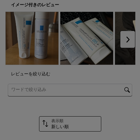
イメージ付きのレビュー
作
作
作
作
作
に
に
に
に
に
よ
よ
よ
よ
よ
り
り
り
り
り
投
投
投
投
投
稿
稿
稿
稿
稿
フ
フ
フ
フ
フ
次へ
ォ
ォ
ォ
ォ
ォ
ー
ー
ー
ー
ー
ム
ム
ム
ム
ム
が
が
が
が
が
開
開
開
開
開
き
き
き
き
き
レビューを絞り込む
ま
ま
ま
ま
ま
す。
す。
す。
す。
す。
トピックやレビュー検索地域を検索する
表示順
新しい順