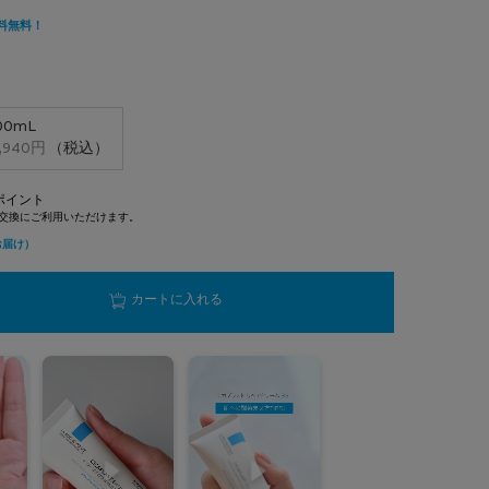
00mL
選択済み
2/2
,940円
（税込）
ポイント
【保湿クリーム】シカプラスト リペアクリーム 
カートに入れる