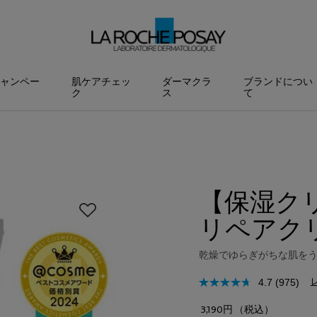
ャンペー
肌ケアチェッ
ダーマクラ
ブランドについ
ク
ス
て
【保湿ク
リペアクリー
乾燥でゆらぎがちな肌を
4.7
(975)
3,190円
（税込）