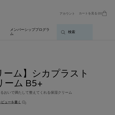
カートを見る
0
アカウント
0 カート内の製品
メンバーシッププログラ
検索
ム
リーム】シカプラスト
ム B5+​
うるおいで満たして整えてくれる保湿クリーム
レビューを書く