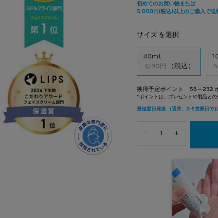
サイズ を選択
サイズを選択してください
40mL
1
選択済み
, 1/2
, 
3,190円
（税込）
5
獲得予定ポイント 58～232 
−
+