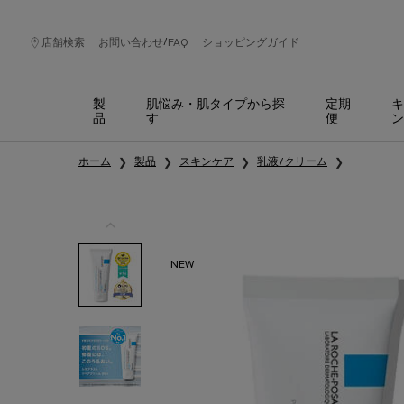
/
店舗検索
お問い合わせ
FAQ
ショッピングガイド
製
肌悩み・肌タイプから探
定期
キ
品
す
便
ン
メインコンテンツ
ホーム
製品
スキンケア
乳液/クリーム
NEW