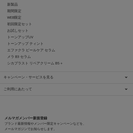
新製品
期間限定
WEB限定
初回限定セット
お試しセット
トーンアップUV
トーンアップ ティント
エファクラ ピールケア セラム
メラ B3 セラム
シカプラスト リペアクリーム B5＋
キャンペーン・サービスを見る
キャンペーン一覧
ご利用にあたって
ブランドについて
特定商取引法に基づく表示
ダーマコスメとは
利用規約
肌ケアチェック
クッキーに関する情報
ダーマクラス
プライバシーポリシー
メルマガメンバー新規登録
ショッピングガイド
プライバシーポリシー（医療従事者向け）
メンバーシッププログラム
お問い合わせ