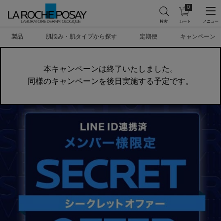
0
カ
0 カート内の製
ー
ト
メインコンテンツ
を
製品
肌悩み・肌タイプから探す
定期便
キャンペーン
見
る
本キャンペーンは終了いたしました。
同様のキャンペーンを後日実施する予定です。