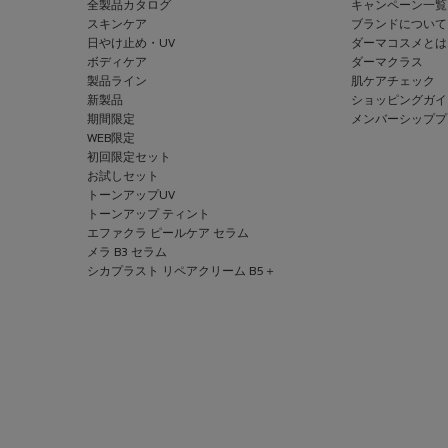
全製品カタログ
キャンペーン一覧
スキンケア
ブランドについて
日やけ止め・UV
ダーマコスメとは
ボディケア
ダーマクラス
製品ライン
肌ケアチェック
新製品
ショッピングガイ
期間限定
メンバーシッププ
WEB限定
初回限定セット
お試しセット
トーンアップUV
トーンアップ ティント
エファクラ ピールケア セラム
メラ B3 セラム
シカプラスト リペアクリーム B5＋