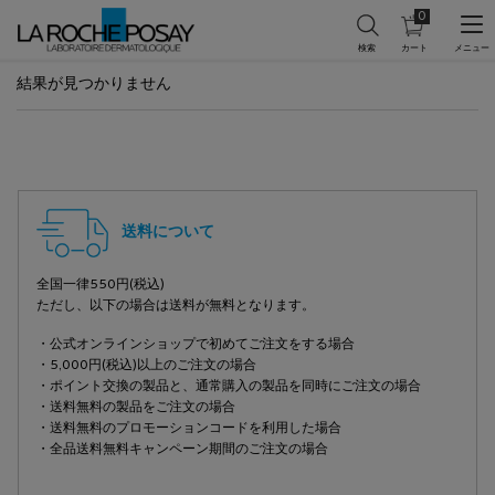
0
カ
0 カート内の製
ー
ト
メインコンテンツ
を
結果が見つかりません
見
る
フッターナビゲーション
送料について
全国一律550円(税込)
ただし、以下の場合は送料が無料となります。
・公式オンラインショップで初めてご注文をする場合
・5,000円(税込)以上のご注文の場合
・ポイント交換の製品と、通常購入の製品を同時にご注文の場合
・送料無料の製品をご注文の場合
・送料無料のプロモーションコードを利用した場合
・全品送料無料キャンペーン期間のご注文の場合