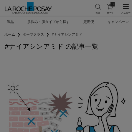
0
カ
0 カート内の製
ー
ト
メインコンテンツ
を
製品
肌悩み・肌タイプから探す
定期便
キャンペーン
見
る
ホーム
ダーマクラス
#ナイアシンアミド
#ナイアシンアミド の記事一覧