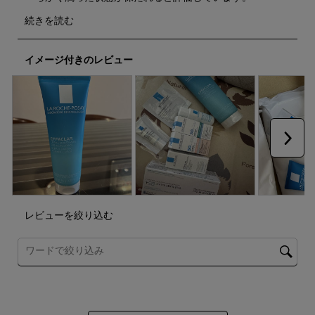
う。
う。
う。
う。
う。
こ
こ
こ
こ
こ
の
の
の
の
の
操
操
操
操
操
イメージ付きのレビュー
作
作
作
作
作
に
に
に
に
に
よ
よ
よ
よ
よ
り
り
り
り
り
投
投
投
投
投
稿
稿
稿
稿
稿
フ
フ
フ
フ
フ
次へ
ォ
ォ
ォ
ォ
ォ
ー
ー
ー
ー
ー
ム
ム
ム
ム
ム
が
が
が
が
が
開
開
開
開
開
き
き
き
き
き
レビューを絞り込む
ま
ま
ま
ま
ま
す。
す。
す。
す。
す。
トピックやレビュー検索地域を検索する