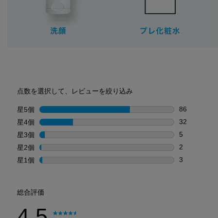
PDP Reviews
点数を選択して、レビューを絞り込み
86
星5個
星
星5個の86
32
星4個
星
星4個の32
5
星3個
星
星3個の5件
2
星2個
星
星2個の2件
3
星1個
星
星1個の3件
総合評価
4.5