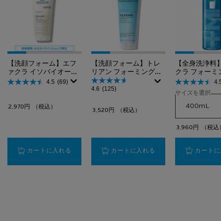
【洗顔フォーム】エフ
【洗顔フォーム】トレ
【全身洗浄料
ァクラ イソバイオーム
リアン フォーミングク
クラ フォーミ
クレンザー
レンザー
ルクレンザー
4.5
(69)
4.
4.6
(125)
サイズを選択
2,970円
（税込）
3,520円
（税込）
3,960円
（税込
【洗顔フォーム】エファクラ イソバイオーム クレ
【洗顔フォーム】トレ
カートに入れる
カートに入れる
カートに
PDP Slot 2 Section
PDP Slot 3 Section
フッターナビゲーション