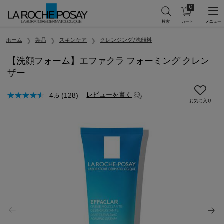
0
カ
0 カート内の製
ー
ト
メインコンテンツ
を
ホーム
製品
スキンケア
クレンジング/洗顔料
見
る
【洗顔フォーム】エファクラ フォーミング クレン
ザー
レビューを書く
4.5
(128)