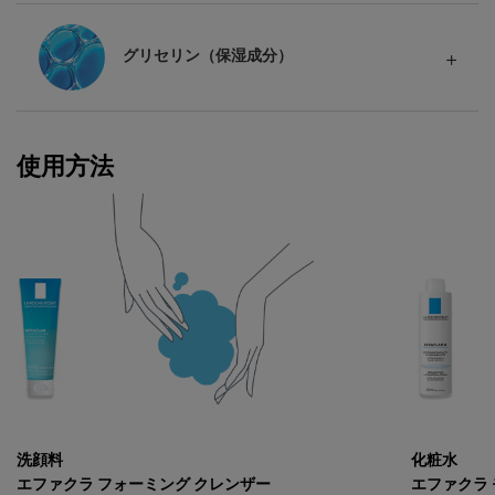
グリセリン（保湿成分）
使用方法
洗顔料
化粧水
エファクラ フォーミング クレンザー
エファクラ