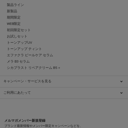
製品ライン
新製品
期間限定
WEB限定
初回限定セット
お試しセット
トーンアップUV
トーンアップ ティント
エファクラ ピールケア セラム
メラ B3 セラム
シカプラスト リペアクリーム B5＋
キャンペーン・サービスを見る
キャンペーン一覧
ご利用にあたって
ブランドについて
特定商取引法に基づく表示
ダーマコスメとは
利用規約
肌ケアチェック
クッキーに関する情報
ダーマクラス
プライバシーポリシー
メルマガメンバー新規登録
ショッピングガイド
プライバシーポリシー（医療従事者向け）