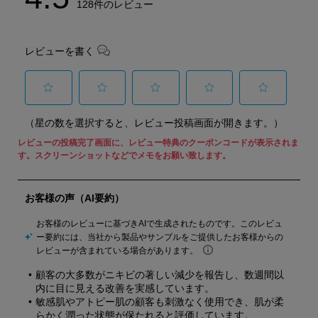
128件のレビュー
レビューを書く
選
選
選
選
選
（星の数を選択すると、レビュー投稿画面が開きます。）
択
択
択
択
択
し
し
し
し
し
て
て
て
て
て
星
星
星
星
星
1
2
3
4
5
個
個
個
個
個
の
の
の
の
の
商
商
商
商
商
品
品
品
品
品
を
を
を
を
を
評
評
評
評
評
価
価
価
価
価
し
し
し
し
し
ま
ま
ま
ま
ま
し
し
し
し
し
ょ
ょ
ょ
ょ
ょ