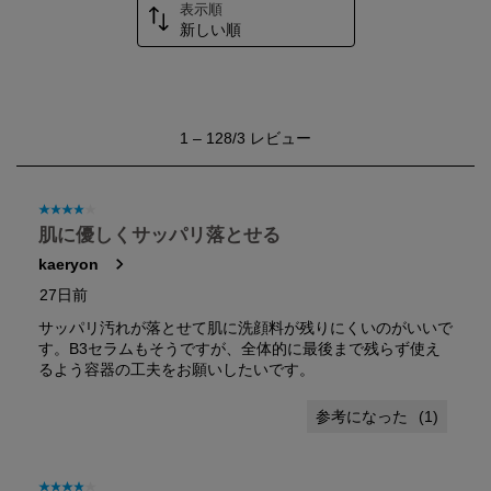
表示順
新しい順
1
1
–
128/3
レビュー
か
ら
128/3
レ
星4／5個です。
ビ
肌に優しくサッパリ落とせる
ュ
kaeryon
ー。
27日前
サッパリ汚れが落とせて肌に洗顔料が残りにくいのがいいで
す。B3セラムもそうですが、全体的に最後まで残らず使え
るよう容器の工夫をお願いしたいです。
(
1
)
星4／5個です。