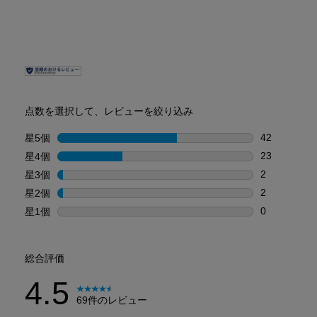
PDP Reviews
点数を選択して、レビューを絞り込み
42
星5個
星
星5個の42
23
星4個
星
星4個の23
2
星3個
星
星3個の2件
2
星2個
星
星2個の2件
0
星1個
星
星1個の0件
総合評価
4.5
69件のレビュー