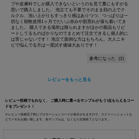
プや皮膚科でしか購入できないというのを見て藁にもすがる
思いで購入しました。 泡立ても不要でそのまま顔の上でク
ルクル、洗い上がりもすっきり感はありつつ、つっぱりは一
切なく朝晩使用1ヶ月でだいぶ赤みや肌荒れが落ち着いてき
ました。 購入できる場所は限られますがほかの製品もリピ
ートしてるものばかりなのでまとめて注文できるし個人的に
は苦じゃないです！ 泡立て面倒な方はもちろん、大人ニキ
ビで悩んでる方は一度試す価値大ありです！
(
2
)
レビューをもっと見る
pdpsections-search-by-category
レビュー投稿でもれなく、 ご購入時に選べるサンプルがもう1点もらえるコー
ドをプレゼント！
※レビュー投稿完了時にプロモーションコードが表示されますので、スクリーンショットな
どでメモをお願い致します。各サンプルは、なくなり次第終了となります。