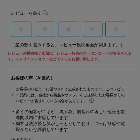
レビューを書く
選
選
選
選
選
（星の数を選択すると、レビュー投稿画面が開きます。）
択
択
択
択
択
し
し
し
し
し
て
て
て
て
て
星
星
星
星
星
1
2
3
4
5
個
個
個
個
個
の
の
の
の
の
商
商
商
商
商
品
品
品
品
品
を
を
を
を
を
評
評
評
評
評
価
価
価
価
価
し
し
し
し
し
ま
ま
ま
ま
ま
し
し
し
し
し
ょ
ょ
ょ
ょ
ょ
う。
う。
う。
う。
う。