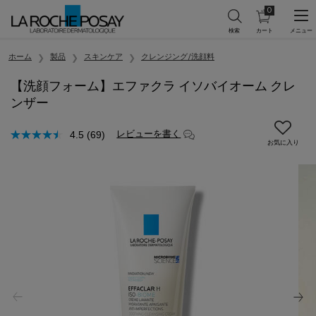
0
カ
0 カート内の製
ー
ト
メインコンテンツ
を
ホーム
製品
スキンケア
クレンジング/洗顔料
見
る
【洗顔フォーム】エファクラ イソバイオーム クレ
ンザー
レビューを書く
4.5
(69)