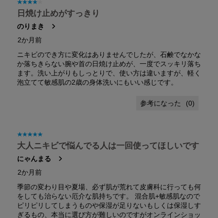
星4／5個です。
日焼け止めがすっきり
のりまき
2か月前
ニキビのでき方に変化はありませんでしたが、石鹸でなかな
か落ちきらない腕や首の日焼け止めが、一度でスッキリ落ち
ます。洗い上がりもしっとりで、使い方は違いますが、軽く
泡立てて敏感肌の2歳の身体洗いにもいい感じです。
(
0
)
星5／5個です。
大人ニキビで悩んでる人は一回使ってほしいです
にゃんまる
2か月前
季節の変わり目や夏場、必ず肌が荒れて皮膚科に行っても何
をしても治らない厄介な肌持ちです。 混合肌+敏感肌なので
ピリピリしてしまうものや保湿が足りないもしくは保湿しす
ぎるもの、本当に選び方が難しいのですがオンラインショッ