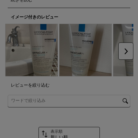
こ
こ
こ
こ
こ
の
の
の
の
の
操
操
操
操
操
イメージ付きのレビュー
作
作
作
作
作
に
に
に
に
に
よ
よ
よ
よ
よ
り
り
り
り
り
投
投
投
投
投
稿
稿
稿
稿
稿
フ
フ
フ
フ
フ
次へ
ォ
ォ
ォ
ォ
ォ
ー
ー
ー
ー
ー
ム
ム
ム
ム
ム
が
が
が
が
が
開
開
開
開
開
き
き
き
き
き
レビューを絞り込む
ま
ま
ま
ま
ま
す。
す。
す。
す。
す。
トピックやレビュー検索地域を検索する
表示順
新しい順