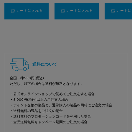
【洗顔フォーム】エファクラ フォーミング クレン
【洗顔フォーム】トレ
カートに入れる
カートに入れる
カートに
PDP Slot 2 Section
PDP Slot 3 Section
フッターナビゲーション
送料について
全国一律550円(税込)
ただし、以下の場合は送料が無料となります。
・公式オンラインショップで初めてご注文をする場合
・5,000円(税込)以上のご注文の場合
・ポイント交換の製品と、通常購入の製品を同時にご注文の場合
・送料無料の製品をご注文の場合
・送料無料のプロモーションコードを利用した場合
・全品送料無料キャンペーン期間のご注文の場合