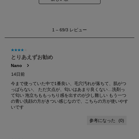
1
1
–
69/3
レビュー
か
ら
69/3
レ
星4／5個です。
ビ
とりあえずお勧め
ュ
Nano
ー。
14日前
今まで使っていた中で1番良い、毛穴汚れが落ちて、肌がつ
っぱらない、 ただ欠点が、匂いはあまり良くない…洗剤っ
て匂い 泡立ちももっちり感を出すのが少し難しい もう一つ
の青い洗顔の方がきつい感じなので、こちらの方が使いやす
いです
(
0
)