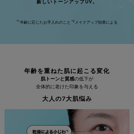
新しいトーンアップUV。
*1
*2
年齢に応じたお手入れのこと
メイクアップ効果による
年齢を重ねた肌に起こる変化
肌トーンと質感
の低下が
全体的に老けた印象を与える
大人の7大肌悩み