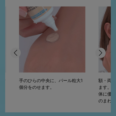
パウ
手のひらの中央に、パール粒大1
額・両頬
個分をのせます。
ます。内
体に優し
のまわり