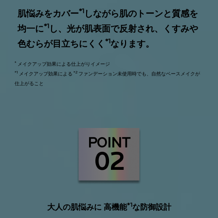
*1
肌悩みをカバー
しながら肌のトーンと質感を
*1
均一に
し、光が肌表面で反射され、くすみや
*1
色むらが目立ちにくく
なります。
*
メイクアップ効果による仕上がりイメージ
*1
*2
メイクアップ効果による
ファンデーション未使用時でも、自然なベースメイクが
仕上がること
POINT
02
*1
大人の肌悩みに 高機能
な防御設計