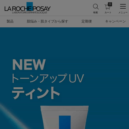
0
カ
0 カート内の製
ー
ト
メインコンテンツ
を
製品
肌悩み・肌タイプから探す
定期便
キャンペーン
見
る