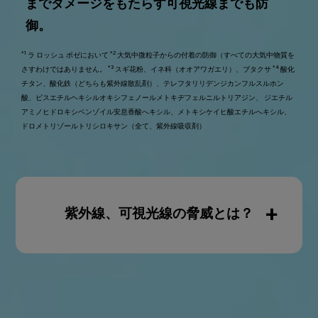
までダメージをもたらす可視光線までも防
御。
*1
*2
ラ ロッシュ ポゼにおいて
大気中微粒子からの付着の防御（すべての大気中物質を
*3
*4
さすわけではありません。
スギ花粉、イネ科（オオアワガエリ）、ブタクサ
酸化
チタン、酸化鉄（どちらも紫外線散乱剤）、テレフタリリデンジカンフルスルホン
酸、ビスエチルヘキシルオキシフェノールメトキヂフェルニルトリアジン、 ジエチル
アミノヒドロキシベンゾイル安息香酸へキシル、メトキシケイヒ酸エチルへキシル、
ドロメトリゾールトリシロキサン（全て、紫外線吸収剤）
紫外線、可視光線の脅威とは？