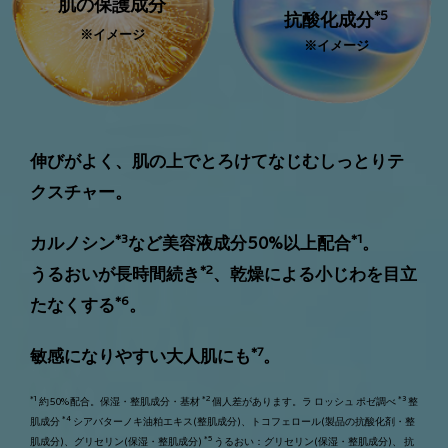
肌の保護成分
*5
抗酸化成分
※イメージ
※イメージ
伸びがよく、肌の上でとろけてなじむしっとりテ
クスチャー。
*3
*1
カルノシン
など美容液成分50%以上配合
。
*2
うるおいが長時間続き
、乾燥による小じわを目立
*6
たなくする
。
*7
敏感になりやすい大人肌にも
。
*1
*2
*3
約50%配合。保湿・整肌成分・基材
個人差があります。ラ ロッシュ ポゼ調べ
整
*4
肌成分
シアバターノキ油粕エキス(整肌成分)、トコフェロール(製品の抗酸化剤・整
*5
肌成分)、グリセリン(保湿・整肌成分)
うるおい：グリセリン(保湿・整肌成分)、 抗