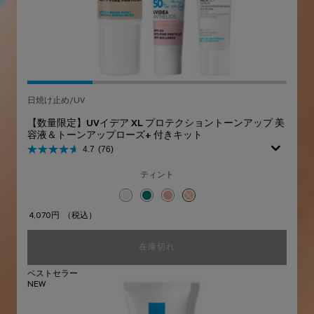
日焼け止め/UV
【数量限定】UVイデア XL プロテクショントーンアップ 美
容液＆トーンアップローズ+ 付きキット
4.7
(76)
ティント
選択済み
ホワイト のカラー 【数量限定】UVイデア XL 
選択済み
クリア のカラー 【数量限定】UVイデア X
選択済み
ローズ+ のカラー 【数量限定】UVイ
選択済み
商品バリエーションは在庫切れです
4,070円
（税込）
在庫切れ
【数量限定】UVイデア XL プ
ベストセラー
NEW