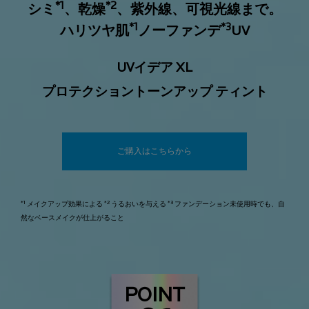
*1
*2
シミ
、乾燥
、紫外線、可視光線まで。
*1
*3
ハリツヤ肌
ノーファンデ
UV
UVイデア XL
プロテクショントーンアップ ティント
ご購入はこちらから
*1
*2
*3
メイクアップ効果による
うるおいを与える
ファンデーション未使用時でも、自
然なベースメイクが仕上がること
POINT