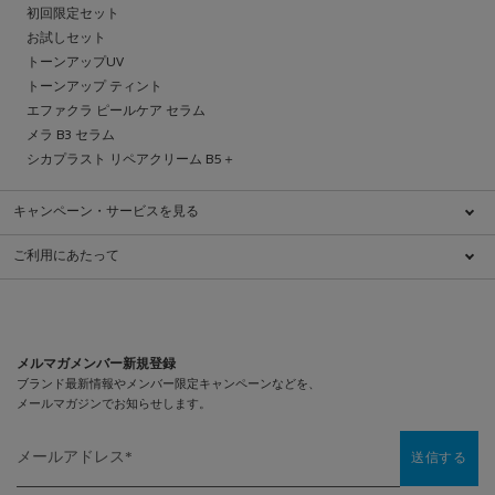
初回限定セット
お試しセット
トーンアップUV
トーンアップ ティント
エファクラ ピールケア セラム
メラ B3 セラム
シカプラスト リペアクリーム B5＋
キャンペーン・サービスを見る
キャンペーン一覧
ご利用にあたって
ブランドについて
特定商取引法に基づく表示
ダーマコスメとは
利用規約
肌ケアチェック
クッキーに関する情報
ダーマクラス
プライバシーポリシー
メルマガメンバー新規登録
ショッピングガイド
プライバシーポリシー（医療従事者向け）
メンバーシッププログラム
お問い合わせ
FAQ（よくあるご質問）
メールアドレス
*
送信する
サイトマップ