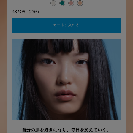
選択済み
ホワイト のカラー UVイデア XL プロテクション
選択済み
クリア のカラー UVイデア XL プロテクシ
選択済み
ローズ+ のカラー UVイデア XL プロ
選択済み
ティント のカラー UVイデア X
4,070円
（税込）
カートに入れる
UVイデア XL プロテクショ
自分の肌を好きになり、毎日を変えていく。