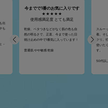
今までで1番のお気に入りです
★
★
★
★
★
使用感満足度 とても満足
も出
ヤも
乾燥、ベタつきなどがなく肌の色も自
スルー
然の明るさで、正直、今まで使った日
着。そ
焼け止めの中で1番気に入っています！
クリ。
シミ・
使いた
普通肌 やや敏感 乾燥
す。
50代以