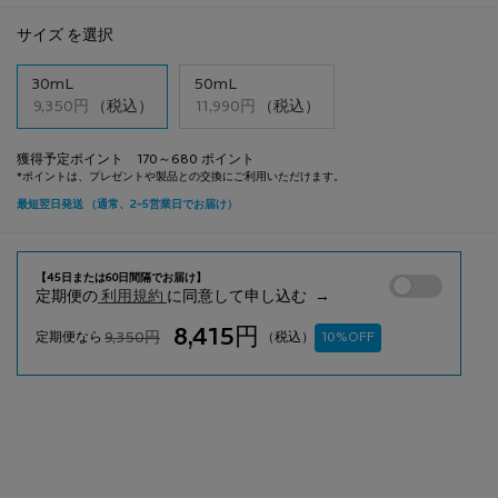
サイズ を選択
サイズを選択してください
30mL
50mL
選択済み
, 1/2
選択済み
, 2/2
9,350円
（税込）
11,990円
（税込）
獲得予定ポイント 170～680 ポイント
【美容液】メラ B3
定期便の
利用規約
に同意して申し込む
8,415円
9,350円
（税込）
旧価格
新価格