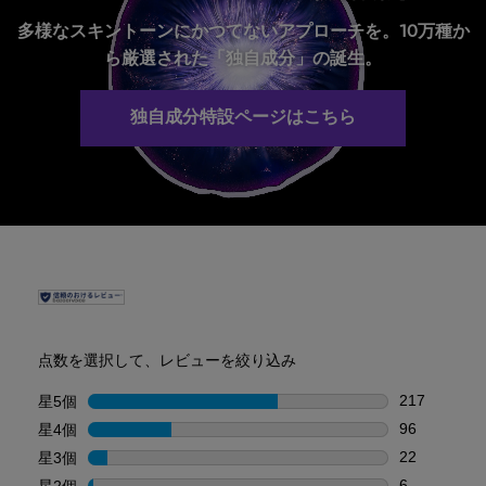
多様なスキントーンにかつてないアプローチを。10万種か
ら厳選された「独自成分」の誕生。
独自成分特設ページはこちら
PDP Reviews
点数を選択して、レビューを絞り込み
217
星5個
星
星5個の21
96
星4個
星
星4個の96
22
星3個
星
星3個の22
6
星2個
星