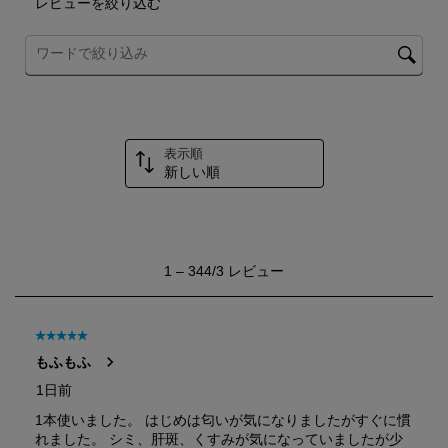
レビューを絞り込む
ま
ま
ま
ま
ま
す。
す。
す。
す。
す。
トピックやレビュー検索地域を検索する
表示順
新しい順
1
1
–
344/3
レビュー
か
ら
344/3
レ
星5／5個です。
ビ
もふもふ
ュ
ー。
1日前
1本使いました。 はじめは匂いが気になりましたがすぐに慣
れました。 シミ、肝斑、くすみが気になっていましたが少