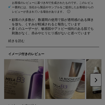
品
品
品
品
品
を
を
を
を
を
評
評
評
評
評
価
価
価
価
価
し
し
し
し
し
ま
ま
ま
ま
ま
し
し
し
し
し
ょ
ょ
ょ
ょ
ょ
う。
う。
う。
う。
う。
こ
こ
こ
こ
こ
の
の
の
の
の
操
操
操
操
操
イメージ付きのレビュー
作
作
作
作
作
に
に
に
に
に
よ
よ
よ
よ
よ
り
り
り
り
り
投
投
投
投
投
稿
稿
稿
稿
稿
フ
フ
フ
フ
フ
次へ
ォ
ォ
ォ
ォ
ォ
ー
ー
ー
ー
ー
ム
ム
ム
ム
ム
が
が
が
が
が
開
開
開
開
開
き
き
き
き
き