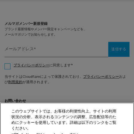
特定商取引法に基づく表示
ダーマコスメとは
利用規約
肌ケアチェック
クッキーに関する情報
ダーマクラス
プライバシーポリシー
メルマガメンバー新規登録
ショッピングガイド
プライバシーポリシー（医療従事者向け）
メンバーシッププログラム
お問い合わせ
FAQ（よくあるご質問）
メールアドレス
*
送信する
サイトマップ
*
プライバシーポリシー
に同意します
当サイトはCloudflareによって保護されており、
プライバシーポリシー
およ
び
利用規約
が適用されます。
お問い合わせ
お問い合わせフォームは
こちら
このウェブサイトでは、お客様の利便性向上、サイトの利用
0120-303-084
（フリーダイヤル）
状況の分析、表示されるコンテンツの調整、広告配信等のた
月曜-土曜 9:00-18:00（日・祝休）
めにクッキーを使用しています。詳細は以下のリンクをご覧
ください。
選べるお支払い方法