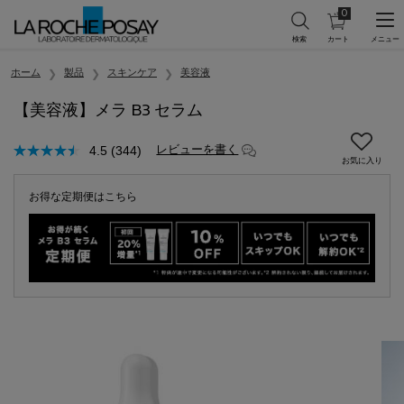
0
カ
0 カート内の製
ー
ト
メインコンテンツ
を
ホーム
製品
スキンケア
美容液
見
る
【美容液】メラ B3 セラム
レビューを書く
4.5
(344)
お得な定期便はこちら