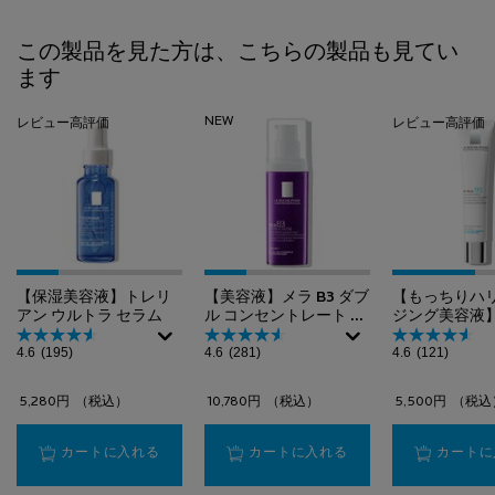
PDP Slot 1 Section
この製品を見た方は、こちらの製品も見てい
ます
NEW
レビュー高評価
レビュー高評価
【保湿美容液】トレリ
【美容液】メラ B3 ダブ
【もっちりハ
アン ウルトラ セラム
ル コンセントレート セ
ジング美容液
ラム​
B5 クリーミ
4.6
(195)
4.6
(281)
4.6
(121)
ス
5,280円
（税込）
10,780円
（税込）
5,500円
（税込
【保湿美容液】トレリアン ウルトラ セラム
【美容液】メラ B3 ダ
カートに入れる
カートに入れる
カートに