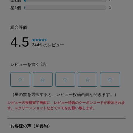
星2個の6件
3
星1個
星
星1個の3件
総合評価
4.5
344件のレビュー
レビューを書く
選
選
選
選
選
（星の数を選択すると、レビュー投稿画面が開きます。）
択
択
択
択
択
し
し
し
し
し
て
て
て
て
て
星
星
星
星
星
1
2
3
4
5
個
個
個
個
個
の
の
の
の
の
商
商
商
商
商