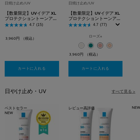
日焼け止め/UV
日焼け止め/UV
【数量限定】UVイデア XL
【数量限定】UVイデア XL
プロテクショントーンアッ
プロテクショントーンアッ
プ ローズ＋ 美容液2点＆
プ 美容液＆トーンアップロ
4.7
(15)
4.7
(77)
クリーム 付きキット
ーズ+ 付きキット
ローズ+
3,960円
（税込）
選択済み
ホワイト のカラー 【数量限定】U
選択済み
クリア のカラー 【数量限定
選択済み
ローズ+ のカラー 【数
選択済み
商品バリエーション
3,960円
（税込）
カートに入れる
【数量限定】UVイデア XL プロテクショントーン
カートに入れる
【数量限定】UV
日やけ止め・UV
すべて見る >
NE
ベストセラー
レビュー高評価
NEW