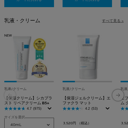
カートに入れる
【化粧水】エファクラ オイル＆ポア コレクト ロー
カートに入れる
【化粧水】トレ
乳液・クリーム
すべて見る >
NEW
乳液/クリーム
乳液/クリーム
乳液
【保湿クリーム】シカプラ
【保湿ジェルクリーム】エ
エフ
スト リペアクリーム B5+​
ファクラ マット
ム 
4.7
(975)
4.2
(53)
サイズを選択
3,520円
（税込）
3,5