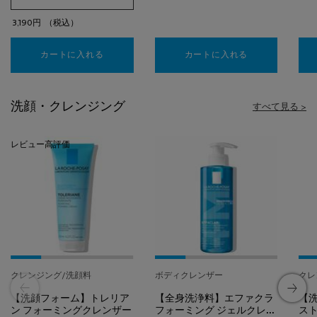
3,190円
（税込）
カートに入れる
【保湿クリーム】シカプラスト リペアクリーム B5+
カートに入れる
【保湿ジェルク
洗顔・クレンジング
すべて見る >
レビュー高評価
クレンジング/洗顔料
ボディクレンザー
クレ
【洗顔フォーム】トレリア
【全身洗浄料】エファクラ
【
ン フォーミングクレンザー
フォーミング ジェルクレン
スト