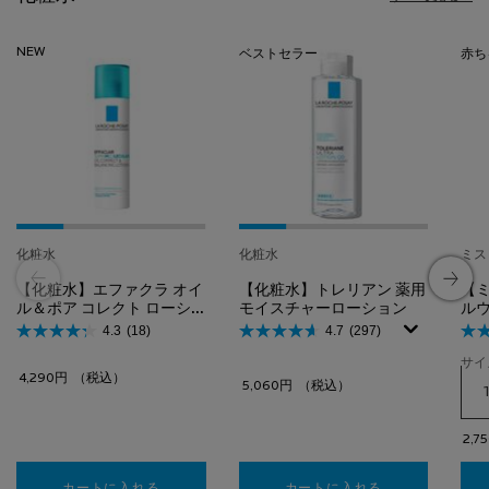
NEW
ベストセラー
赤ち
化粧水
化粧水
ミス
【化粧水】エファクラ オイ
【化粧水】トレリアン 薬用
【
ル＆ポア コレクト ローシ
モイスチャーローション
ル
ョン
4.3
(18)
4.7
(297)
サイ
4,290円
（税込）
5,060円
（税込）
2,7