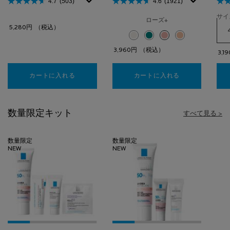
4.7
(503)
4.6
(1921)
サイ
ローズ+
5,280円
（税込）
選択済み
ホワイト のカラー UVイデア XL
選択済み
クリア のカラー UVイデア 
選択済み
ローズ+ のカラー UV
選択済み
ティント のカラー
3,960円
（税込）
3,1
カートに入れる
【美容液】エファクラ ピールケア セラム
カートに入れる
UVイデア XL
数量限定キット
すべて見る >
数量限定
数量限定
NEW
NEW