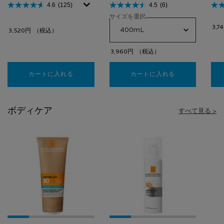
ザー
4.6
(125)
4.5
(6)
サイズを選択
3,7
3,520円
（税込）
3,960円
（税込）
カートに入れる
【洗顔フォーム】トレリアン フォーミングクレン
カートに入れる
【全身洗浄料】
ボディケア
すべて見る >