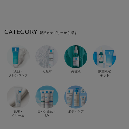
CATEGORY
製品カテゴリーから探す
洗顔・
化粧水
美容液
数量限定
クレンジング
キット
乳液・
日やけ止め・
ボディケア
クリーム
UV