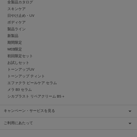
全製品カタログ
スキンケア
日やけ止め・UV
ボディケア
製品ライン
新製品
期間限定
WEB限定
初回限定セット
お試しセット
トーンアップUV
トーンアップ ティント
エファクラ ピールケア セラム
メラ B3 セラム
シカプラスト リペアクリーム B5＋
キャンペーン・サービスを見る
キャンペーン一覧
ご利用にあたって
ブランドについて
特定商取引法に基づく表示
ダーマコスメとは