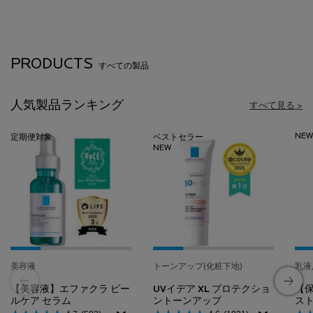
PRODUCTS
すべての製品
人気製品ランキング
すべて見る >
NE
定期便対象
ベストセラー
NEW
美容液
トーンアップ(化粧下地)
乳液
【美容液】エファクラ ピー
UVイデア XL プロテクショ
【
ルケア セラム
ントーンアップ
スト