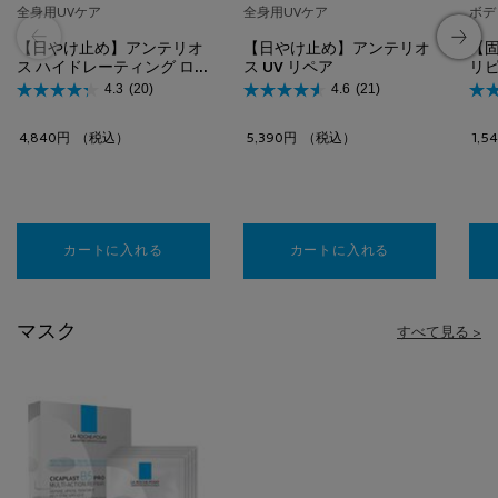
全身用UVケア
全身用UVケア
ボデ
【日やけ止め】アンテリオ
【日やけ止め】アンテリオ
【
ス ハイドレーティング ロ
ス UV リペア
リピ
ーション
ジ
4.3
(20)
4.6
(21)
4,840円
（税込）
5,390円
（税込）
1,5
カートに入れる
【日やけ止め】アンテリオス ハイドレーティング 
カートに入れる
【日やけ止め】ア
マスク
すべて見る >