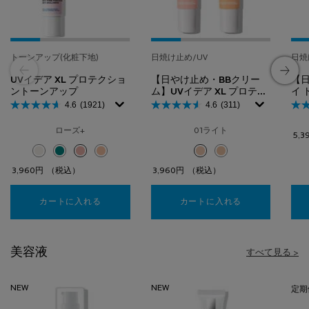
トーンアップ(化粧下地)
日焼け止め/UV
日焼
UVイデア XL プロテクショ
【日やけ止め・BBクリー
【日
ントーンアップ
ム】UVイデア XL プロテク
イ 
ションBB
4.6
(1921)
4.6
(311)
ローズ+
01ライト
5,3
選択済み
ホワイト のカラー UVイデア XL プロテクショントーンアップ、1/4
選択済み
クリア のカラー UVイデア XL プロテクショントーンアップ、2/4
選択済み
ローズ+ のカラー UVイデア XL プロテクショントーンアップ、
選択済み
ティント のカラー UVイデア XL プロテクショントーン
選択済み
01ライト のカラー 【日やけ止
選択済み
02ナチュラル のカラー
3,960円
（税込）
3,960円
（税込）
カートに入れる
UVイデア XL プロテクショントーンアップ
カートに入れる
【日やけ止め・B
美容液
すべて見る >
NEW
NEW
定期