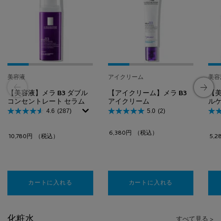
美容液
アイクリーム
美容
【美容液】メラ B3 ダブル
【アイクリーム】メラ B3
【
コンセントレート セラム​
アイクリーム
ルケ
4.6
(287)
5.0
(2)
6,380円
（税込）
10,780円
（税込）
5,2
カートに入れる
【美容液】メラ B3 ダブル コンセントレート セラム
カートに入れる
【アイクリーム】
化粧水
すべて見る >