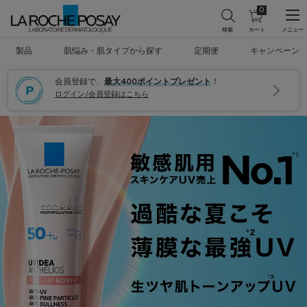
0
カ
0 カート内の製
ラ
ー
ト
メインコンテンツ
を
製品
肌悩み・肌タイプから探す
定期便
キャンペーン
見
る
会員登録で、
最大400ポイントプレゼント
！
ログイン/会員登録はこちら