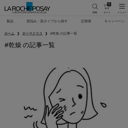
0
カ
0 カート内の製
ー
ト
メインコンテンツ
を
製品
肌悩み・肌タイプから探す
定期便
キャンペーン
見
る
ホーム
ダーマクラス
#乾燥 の記事一覧
#乾燥 の記事一覧