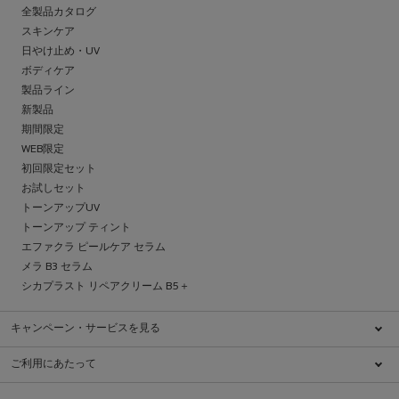
全製品カタログ
スキンケア
日やけ止め・UV
ボディケア
製品ライン
新製品
期間限定
WEB限定
初回限定セット
お試しセット
トーンアップUV
トーンアップ ティント
エファクラ ピールケア セラム
メラ B3 セラム
シカプラスト リペアクリーム B5＋
キャンペーン・サービスを見る
キャンペーン一覧
ご利用にあたって
ブランドについて
特定商取引法に基づく表示
ダーマコスメとは